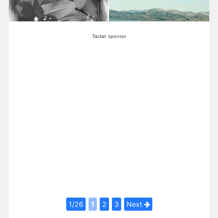
Tautan sponsor
1/26
1
2
3
Next