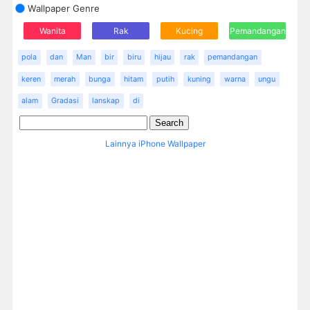
Wallpaper Genre
Wanita
Rak
Kucing
Pemandangan
pola
dan
Man
bir
biru
hijau
rak
pemandangan
keren
merah
bunga
hitam
putih
kuning
warna
ungu
alam
Gradasi
lanskap
di
Lainnya iPhone Wallpaper