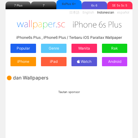
6sPlus 6+
7 Plus
7
6s 6
SE 5s 5c 5
日本語
English
Indonesian
español
iPhone6s Plus , iPhone6 Plus / Terbaru iOS Parallax Wallpaper
Popular
Genre
Wanita
Rak
iPhone
iPad
Watch
Android
dan Wallpapers
Tautan sponsor