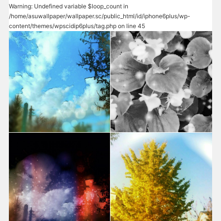
Warning
: Undefined variable $loop_count in
/home/asuwallpaper/wallpaper.sc/public_html/id/iphone6plus/wp-
content/themes/wpscidip6plus/tag.php
on line
45