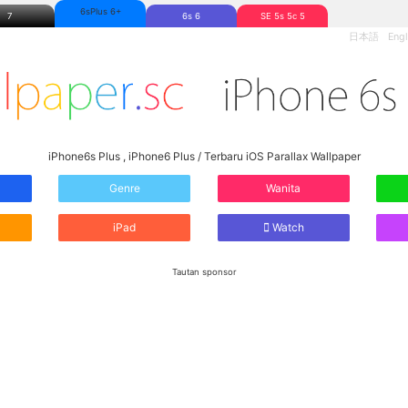
6sPlus 6+
7
6s 6
SE 5s 5c 5
日本語
Engl
iPhone6s Plus , iPhone6 Plus / Terbaru iOS Parallax Wallpaper
Genre
Wanita
iPad
Watch
Tautan sponsor