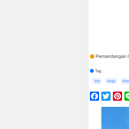
Pemandangan l
Tag
dan
langit
Man
Faceb
Twit
P