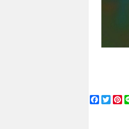
Faceb
Twit
P