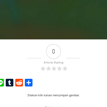
0
Article Rating
ook
ter
interest
Line
Tumblr
Reddit
Share
Silakan klik kanan menyimpan gambar.