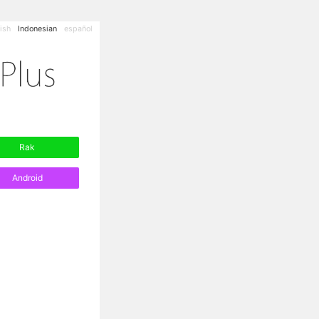
ish
Indonesian
español
Rak
Android