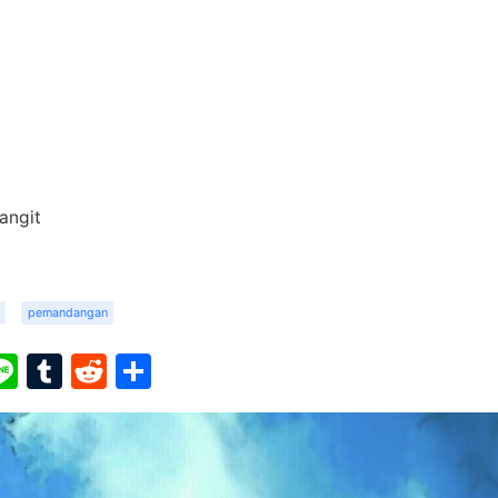
angit
pemandangan
ook
ter
interest
Line
Tumblr
Reddit
Share