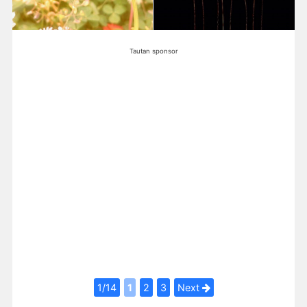
Tautan sponsor
1/14
1
2
3
Next