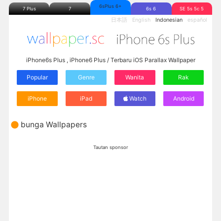
6sPlus 6+
7 Plus
7
6s 6
SE 5s 5c 5
日本語
English
Indonesian
español
iPhone6s Plus , iPhone6 Plus / Terbaru iOS Parallax Wallpaper
Popular
Genre
Wanita
Rak
iPhone
iPad
Watch
Android
bunga Wallpapers
Tautan sponsor