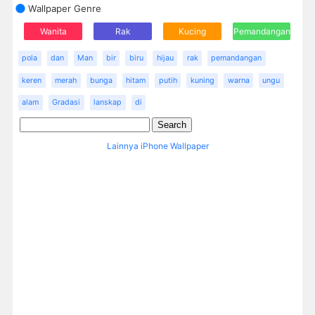
Wallpaper Genre
Wanita
Rak
Kucing
Pemandangan
pola
dan
Man
bir
biru
hijau
rak
pemandangan
keren
merah
bunga
hitam
putih
kuning
warna
ungu
alam
Gradasi
lanskap
di
Lainnya iPhone Wallpaper