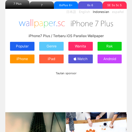
7 Plus
7
6sPlus 6+
6s 6
SE 5s 5c 5
日本語
English
Indonesian
español
iPhone7 Plus / Terbaru iOS Parallax Wallpaper
Popular
Genre
Wanita
Rak
iPhone
iPad
Watch
Android
Tautan sponsor