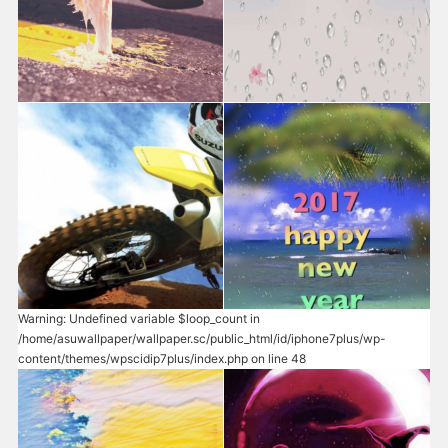
Warning
: Undefined variable $loop_count in
/home/asuwallpaper/wallpaper.sc/public_html/id/iphone7plus/wp-
content/themes/wpscidip7plus/index.php
on line
48