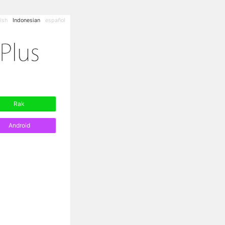
ish
Indonesian
español
Rak
Android