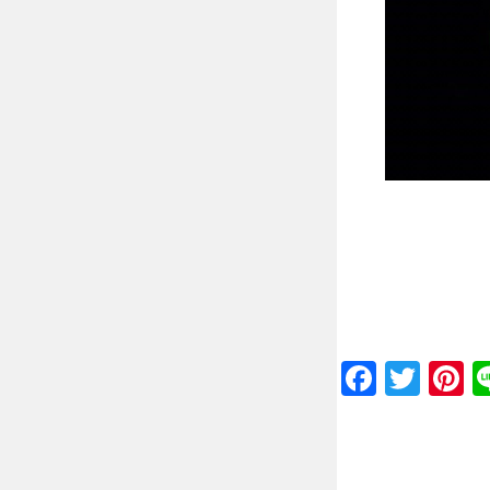
Faceb
Twit
P