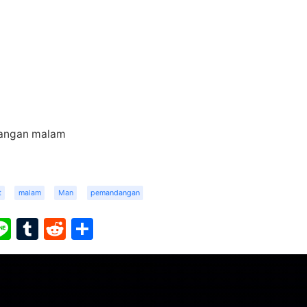
angan malam
t
malam
Man
pemandangan
ook
ter
interest
Line
Tumblr
Reddit
Share