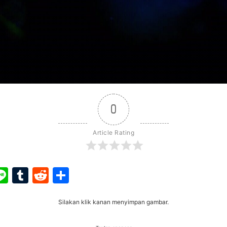
0
Article Rating
ook
ter
interest
Line
Tumblr
Reddit
Share
Silakan klik kanan menyimpan gambar.