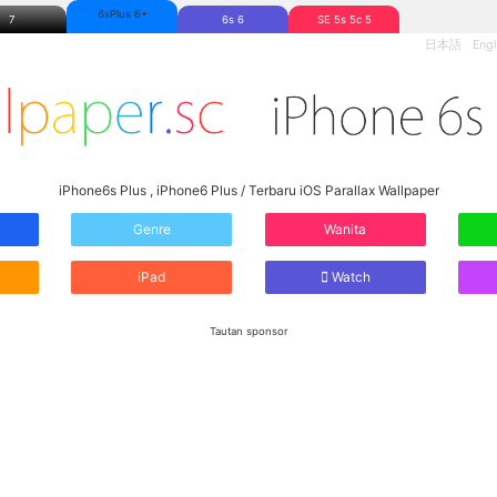
6sPlus 6+
7
6s 6
SE 5s 5c 5
日本語
Engl
iPhone6s Plus , iPhone6 Plus / Terbaru iOS Parallax Wallpaper
Genre
Wanita
iPad
Watch
Tautan sponsor