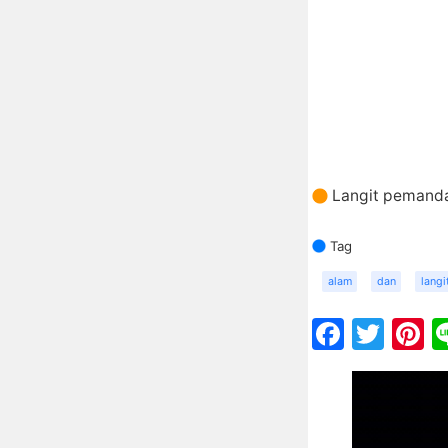
Langit pemand
Tag
alam
dan
langi
Faceb
Twit
P