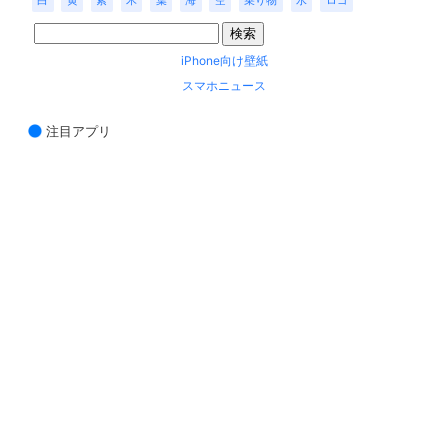
白
黄
紫
木
葉
海
空
乗り物
水
ロゴ
iPhone向け壁紙
スマホニュース
注目アプリ