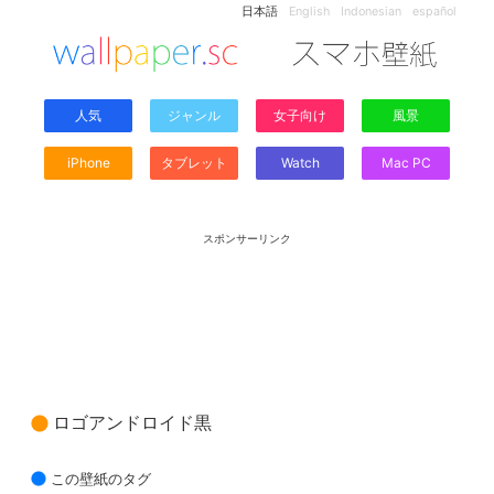
日本語
English
Indonesian
español
人気
ジャンル
女子向け
風景
iPhone
タブレット
Watch
Mac PC
スポンサーリンク
ロゴアンドロイド黒
この壁紙のタグ