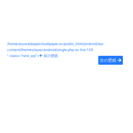
/home/asuwallpaper/wallpaper.sc/public_html/android/wp-
content/themes/wpscandroid/single.php on line
139
" class="next_wp">
前の壁紙
次の壁紙