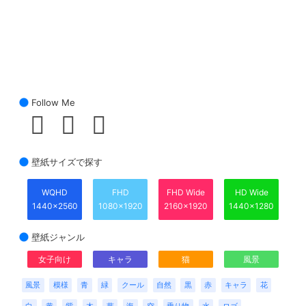
Follow Me
壁紙サイズで探す
WQHD
FHD
FHD Wide
HD Wide
1440x2560
1080x1920
2160x1920
1440x1280
壁紙ジャンル
女子向け
キャラ
猫
風景
風景
模様
青
緑
クール
自然
黒
赤
キャラ
花