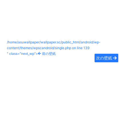
/home/asuwallpaper/wallpaper.sc/public_html/android/wp-
content/themes/wpscandroid/single.php on line
139
" class="next_wp">
前の壁紙
次の壁紙