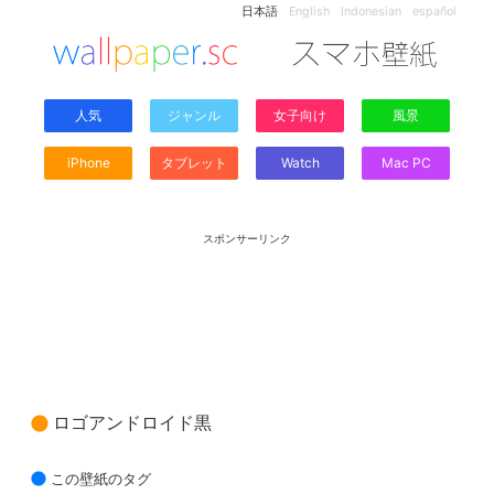
日本語
English
Indonesian
español
人気
ジャンル
女子向け
風景
iPhone
タブレット
Watch
Mac PC
スポンサーリンク
ロゴアンドロイド黒
この壁紙のタグ