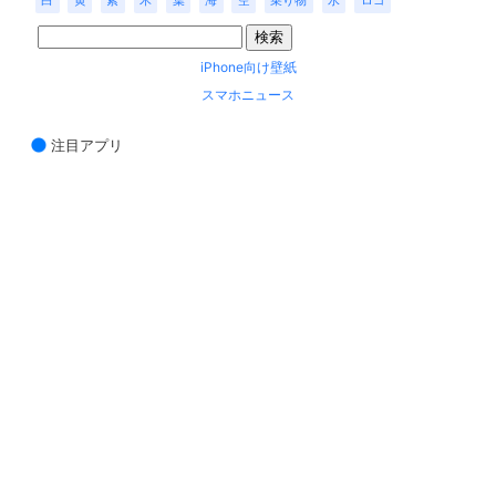
白
黄
紫
木
葉
海
空
乗り物
水
ロゴ
iPhone向け壁紙
スマホニュース
注目アプリ