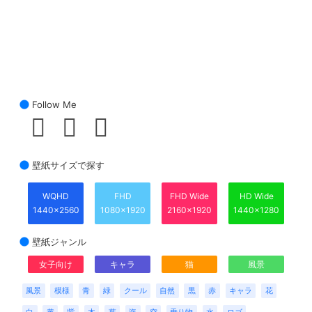
Follow Me
壁紙サイズで探す
WQHD
FHD
FHD Wide
HD Wide
1440x2560
1080x1920
2160x1920
1440x1280
壁紙ジャンル
女子向け
キャラ
猫
風景
風景
模様
青
緑
クール
自然
黒
赤
キャラ
花