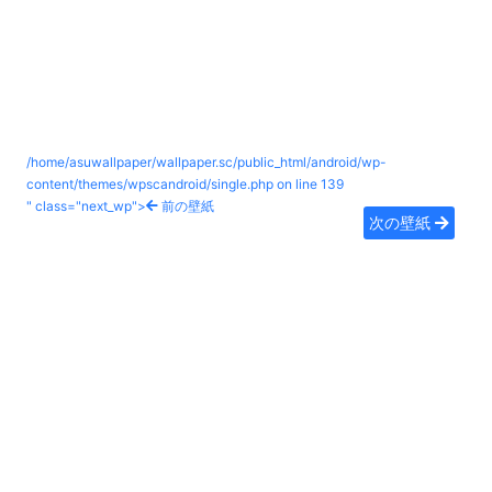
/home/asuwallpaper/wallpaper.sc/public_html/android/wp-
content/themes/wpscandroid/single.php on line
139
" class="next_wp">
前の壁紙
次の壁紙