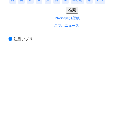
白
黄
紫
木
葉
海
空
乗り物
水
ロゴ
iPhone向け壁紙
スマホニュース
注目アプリ