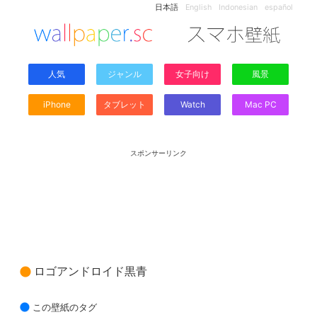
日本語
English
Indonesian
español
人気
ジャンル
女子向け
風景
iPhone
タブレット
Watch
Mac PC
スポンサーリンク
ロゴアンドロイド黒青
この壁紙のタグ