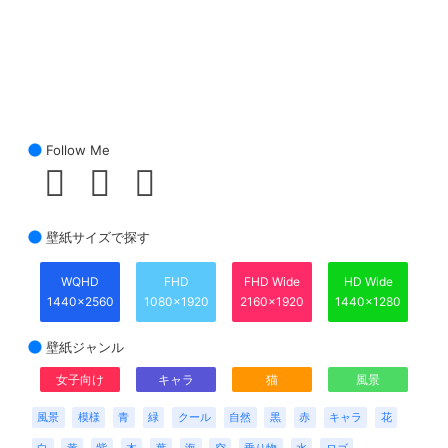
Follow Me
壁紙サイズで探す
WQHD
FHD
FHD Wide
HD Wide
1440x2560
1080x1920
2160x1920
1440x1280
壁紙ジャンル
女子向け
キャラ
猫
風景
風景
模様
青
緑
クール
自然
黒
赤
キャラ
花