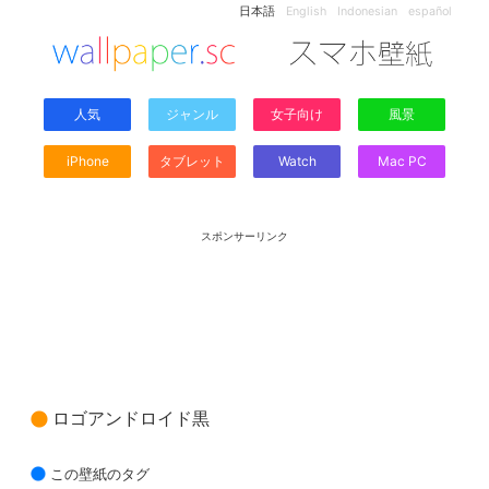
日本語
English
Indonesian
español
人気
ジャンル
女子向け
風景
iPhone
タブレット
Watch
Mac PC
スポンサーリンク
ロゴアンドロイド黒
この壁紙のタグ