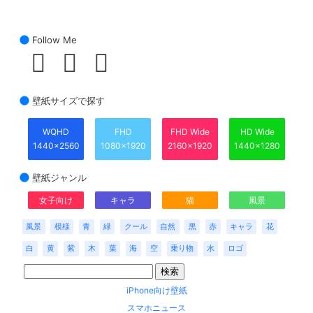
Follow Me
壁紙サイズで探す
WQHD
FHD
FHD Wide
HD Wide
1440x2560
1080x1920
2160x1920
1440x1280
壁紙ジャンル
女子向け
キャラ
猫
風景
風景
模様
青
緑
クール
自然
黒
赤
キャラ
花
白
黄
紫
木
葉
海
空
乗り物
水
ロゴ
iPhone向け壁紙
スマホニュース