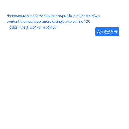
/home/asuwallpaper/wallpaper.sc/public_html/android/wp-
content/themes/wpscandroid/single.php on line
139
" class="next_wp">
前の壁紙
次の壁紙