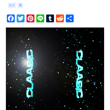
ロゴ
黒
Facebook
Twitter
Pinterest
Line
Tumblr
Reddit
共
有