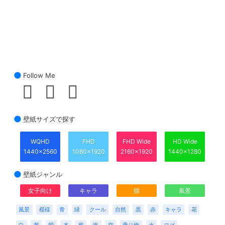
Follow Me
壁紙サイズで探す
WQHD
FHD
FHD Wide
HD Wide
1440x2560
1080x1920
2160x1920
1440x1280
壁紙ジャンル
女子向け
キャラ
猫
風景
風景
模様
青
緑
クール
自然
黒
赤
キャラ
花