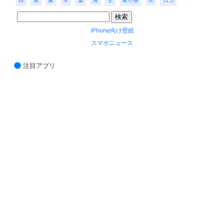
白
黄
紫
木
葉
海
空
乗り物
水
ロゴ
iPhone向け壁紙
スマホニュース
注目アプリ