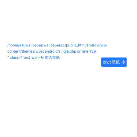
/home/asuwallpaper/wallpaper.sc/public_html/android/wp-
content/themes/wpscandroid/single.php on line
139
" class="next_wp">
前の壁紙
次の壁紙