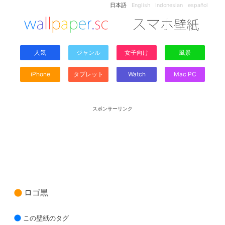
日本語
English
Indonesian
español
人気
ジャンル
女子向け
風景
iPhone
タブレット
Watch
Mac PC
スポンサーリンク
ロゴ黒
この壁紙のタグ