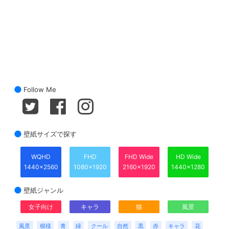
Follow Me
壁紙サイズで探す
WQHD
FHD
FHD Wide
HD Wide
1440x2560
1080x1920
2160x1920
1440x1280
壁紙ジャンル
女子向け
キャラ
猫
風景
風景
模様
青
緑
クール
自然
黒
赤
キャラ
花