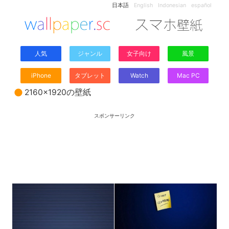
日本語
English
Indonesian
español
人気
ジャンル
女子向け
風景
iPhone
タブレット
Watch
Mac PC
2160×1920の壁紙
スポンサーリンク