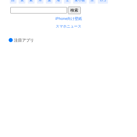
白
黄
紫
木
葉
海
空
乗り物
水
ロゴ
iPhone向け壁紙
スマホニュース
注目アプリ