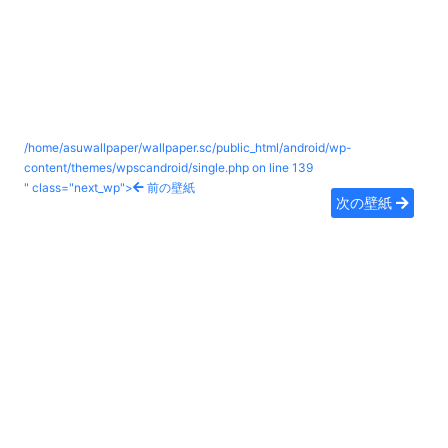
/home/asuwallpaper/wallpaper.sc/public_html/android/wp-
content/themes/wpscandroid/single.php on line
139
" class="next_wp">
前の壁紙
次の壁紙