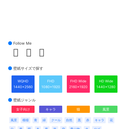
Follow Me
壁紙サイズで探す
WQHD
FHD
FHD Wide
HD Wide
1440x2560
1080x1920
2160x1920
1440x1280
壁紙ジャンル
女子向け
キャラ
猫
風景
風景
模様
青
緑
クール
自然
黒
赤
キャラ
花