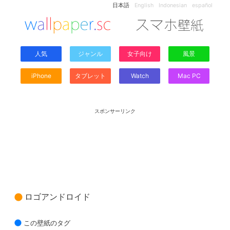
日本語
English
Indonesian
español
人気
ジャンル
女子向け
風景
iPhone
タブレット
Watch
Mac PC
スポンサーリンク
ロゴアンドロイド
この壁紙のタグ