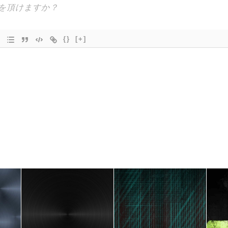
{}
[+]