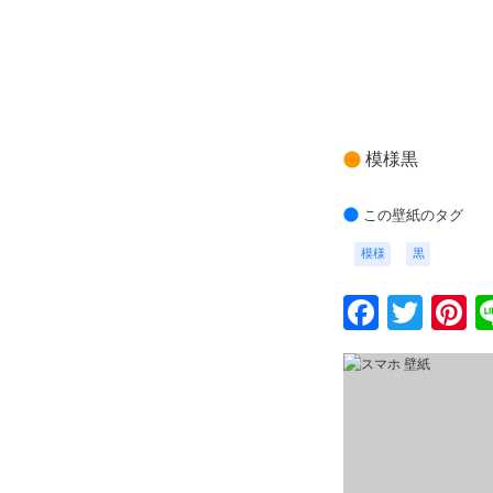
模様黒
この壁紙のタグ
模様
黒
Faceb
Twit
P