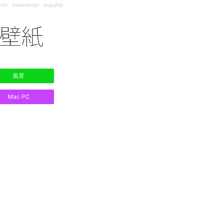
ish
Indonesian
español
風景
Mac PC