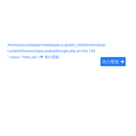
/home/asuwallpaper/wallpaper.sc/public_html/android/wp-
content/themes/wpscandroid/single.php on line
139
" class="next_wp">
前の壁紙
次の壁紙