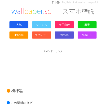
日本語
English
Indonesian
español
人気
ジャンル
女子向け
風景
iPhone
タブレット
Watch
Mac PC
スポンサーリンク
模様黒
この壁紙のタグ