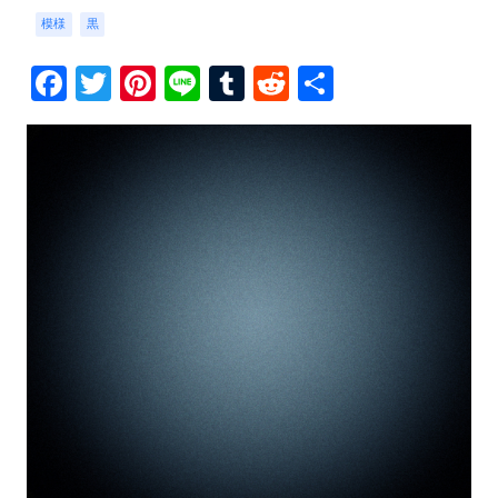
模様
黒
Facebook
Twitter
Pinterest
Line
Tumblr
Reddit
共
有