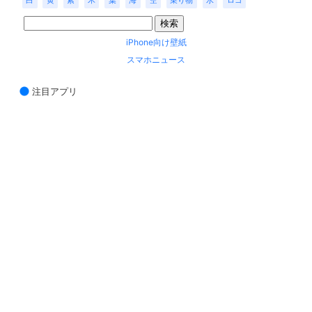
白
黄
紫
木
葉
海
空
乗り物
水
ロゴ
iPhone向け壁紙
スマホニュース
注目アプリ