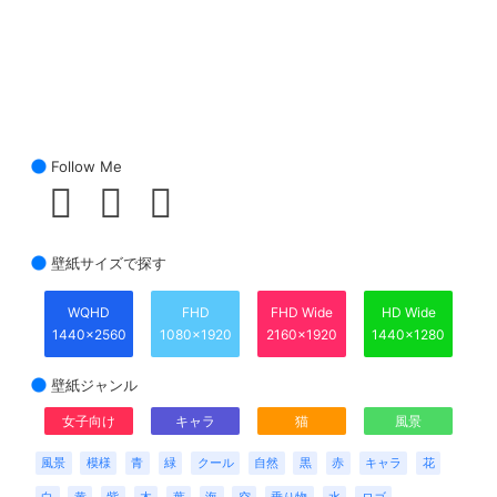
Follow Me
壁紙サイズで探す
WQHD
FHD
FHD Wide
HD Wide
1440x2560
1080x1920
2160x1920
1440x1280
壁紙ジャンル
女子向け
キャラ
猫
風景
風景
模様
青
緑
クール
自然
黒
赤
キャラ
花