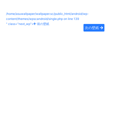
/home/asuwallpaper/wallpaper.sc/public_html/android/wp-
content/themes/wpscandroid/single.php on line
139
" class="next_wp">
前の壁紙
次の壁紙