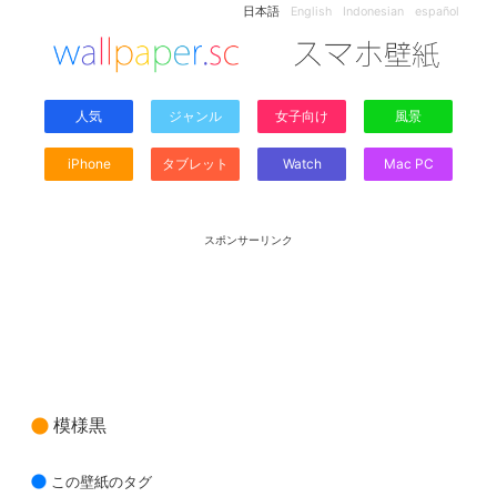
日本語
English
Indonesian
español
人気
ジャンル
女子向け
風景
iPhone
タブレット
Watch
Mac PC
スポンサーリンク
模様黒
この壁紙のタグ