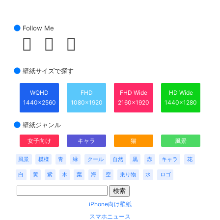
Follow Me
壁紙サイズで探す
WQHD
FHD
FHD Wide
HD Wide
1440x2560
1080x1920
2160x1920
1440x1280
壁紙ジャンル
女子向け
キャラ
猫
風景
風景
模様
青
緑
クール
自然
黒
赤
キャラ
花
白
黄
紫
木
葉
海
空
乗り物
水
ロゴ
iPhone向け壁紙
スマホニュース