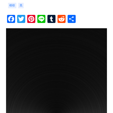
模様
黒
Facebook
Twitter
Pinterest
Line
Tumblr
Reddit
共
有