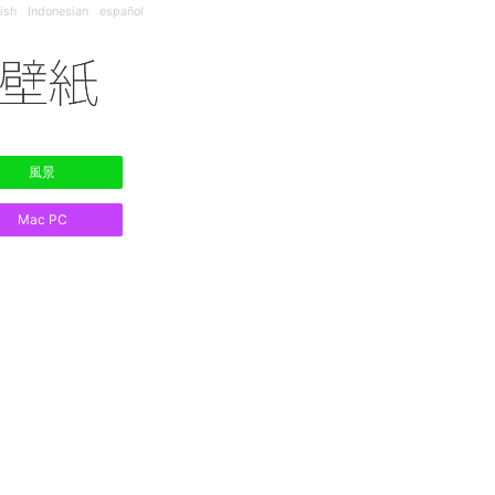
ish
Indonesian
español
風景
Mac PC