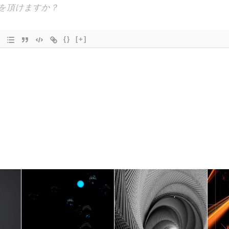
{}
[+]