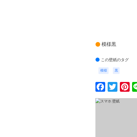
模様黒
この壁紙のタグ
模様
黒
Faceb
Twit
P