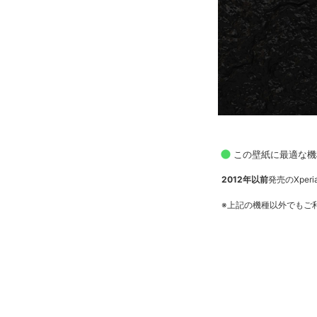
この壁紙に最適な機
2012年以前
発売のXperia
※上記の機種以外でもご