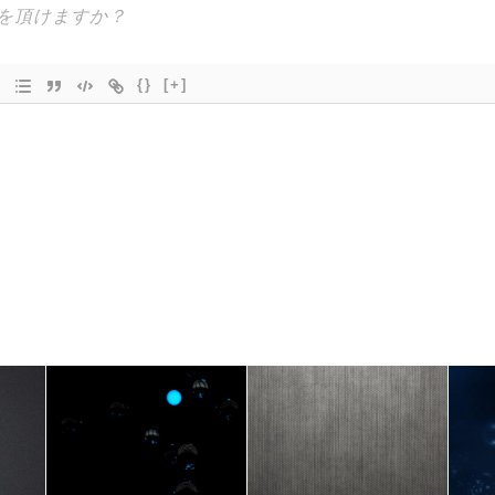
{}
[+]