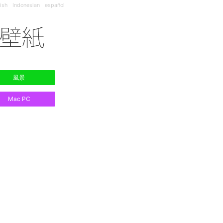
ish
Indonesian
español
風景
Mac PC