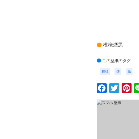
模様煙黒
この壁紙のタグ
模様
煙
黒
Faceb
Twit
P