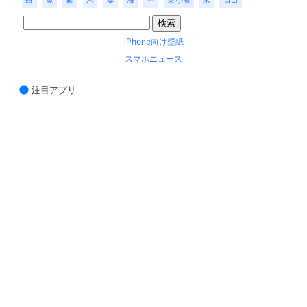
白
黄
紫
木
葉
海
空
乗り物
水
ロゴ
iPhone向け壁紙
スマホニュース
注目アプリ