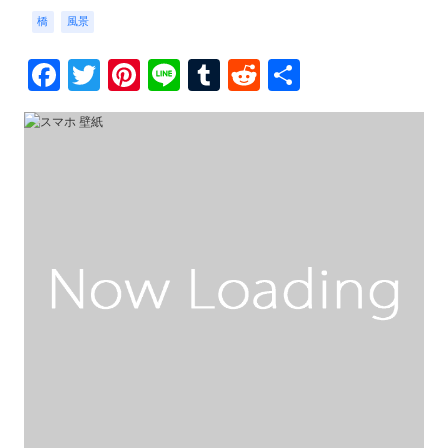
橋
風景
Facebook
Twitter
Pinterest
Line
Tumblr
Reddit
共
有