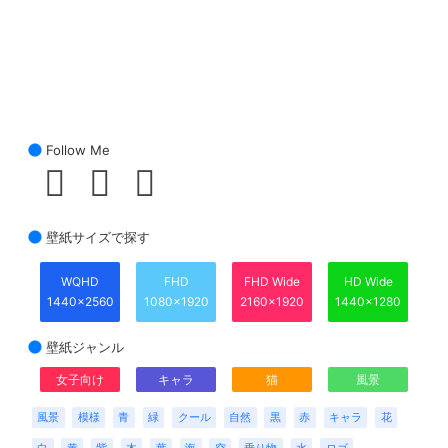
Follow Me
壁紙サイズで探す
WQHD
FHD
FHD Wide
HD Wide
1440x2560
1080x1920
2160x1920
1440x1280
壁紙ジャンル
女子向け
キャラ
猫
風景
風景
模様
青
緑
クール
自然
黒
赤
キャラ
花