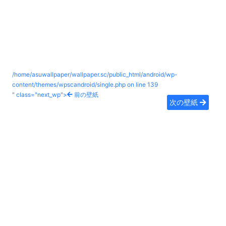
/home/asuwallpaper/wallpaper.sc/public_html/android/wp-
content/themes/wpscandroid/single.php on line
139
" class="next_wp">
前の壁紙
次の壁紙