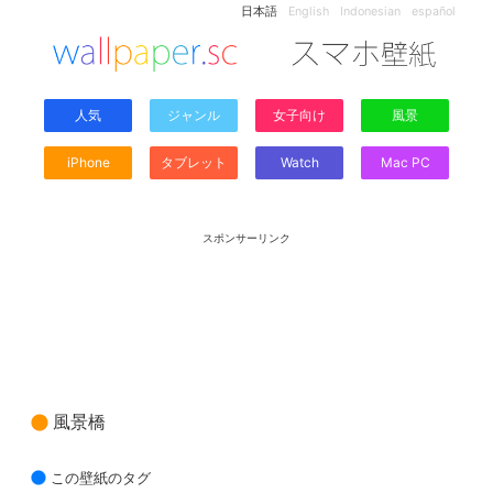
日本語
English
Indonesian
español
人気
ジャンル
女子向け
風景
iPhone
タブレット
Watch
Mac PC
スポンサーリンク
風景橋
この壁紙のタグ