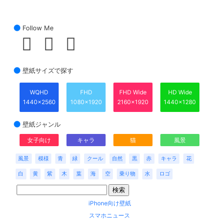
Follow Me
壁紙サイズで探す
WQHD
FHD
FHD Wide
HD Wide
1440x2560
1080x1920
2160x1920
1440x1280
壁紙ジャンル
女子向け
キャラ
猫
風景
風景
模様
青
緑
クール
自然
黒
赤
キャラ
花
白
黄
紫
木
葉
海
空
乗り物
水
ロゴ
iPhone向け壁紙
スマホニュース