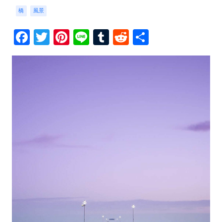
橋
風景
Facebook
Twitter
Pinterest
Line
Tumblr
Reddit
共
有