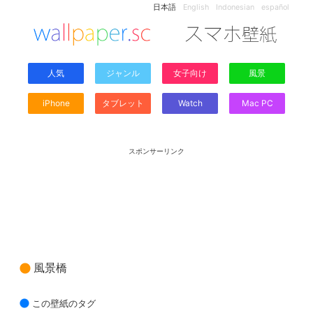
日本語
English
Indonesian
español
人気
ジャンル
女子向け
風景
iPhone
タブレット
Watch
Mac PC
スポンサーリンク
風景橋
この壁紙のタグ