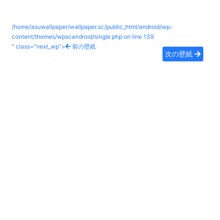
/home/asuwallpaper/wallpaper.sc/public_html/android/wp-
content/themes/wpscandroid/single.php on line
139
" class="next_wp">
前の壁紙
次の壁紙