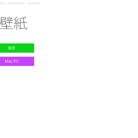
ish
Indonesian
español
風景
Mac PC