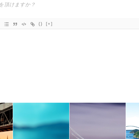
{}
[+]