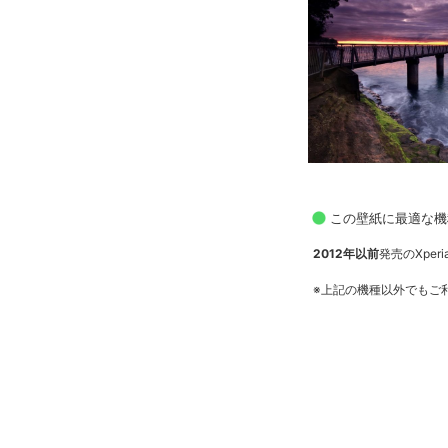
この壁紙に最適な機
2012年以前
発売のXperia
※上記の機種以外でもご