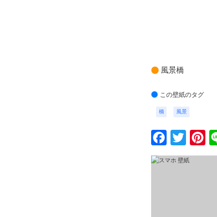
風景橋
この壁紙のタグ
橋
風景
Faceb
Twit
P