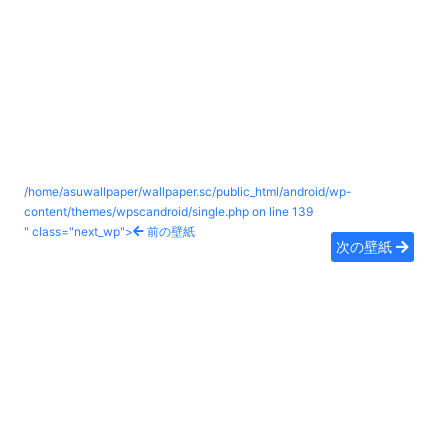
/home/asuwallpaper/wallpaper.sc/public_html/android/wp-
content/themes/wpscandroid/single.php on line
139
" class="next_wp">
前の壁紙
次の壁紙