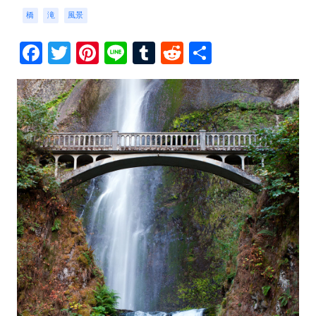
橋
滝
風景
Facebook
Twitter
Pinterest
Line
Tumblr
Reddit
共
有