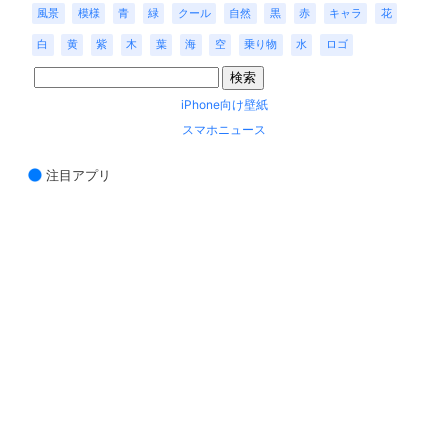
風景
模様
青
緑
クール
自然
黒
赤
キャラ
花
白
黄
紫
木
葉
海
空
乗り物
水
ロゴ
iPhone向け壁紙
スマホニュース
注目アプリ