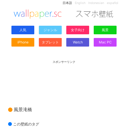
日本語
English
Indonesian
español
人気
ジャンル
女子向け
風景
iPhone
タブレット
Watch
Mac PC
スポンサーリンク
風景滝橋
この壁紙のタグ