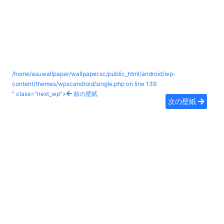
/home/asuwallpaper/wallpaper.sc/public_html/android/wp-
content/themes/wpscandroid/single.php on line
139
" class="next_wp">
前の壁紙
次の壁紙