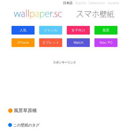
日本語
English
Indonesian
español
人気
ジャンル
女子向け
風景
iPhone
タブレット
Watch
Mac PC
スポンサーリンク
風景草原橋
この壁紙のタグ