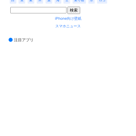
白
黄
紫
木
葉
海
空
乗り物
水
ロゴ
iPhone向け壁紙
スマホニュース
注目アプリ