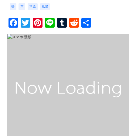
橋
草
草原
風景
Facebook
Twitter
Pinterest
Line
Tumblr
Reddit
共
有