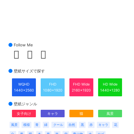
Follow Me
壁紙サイズで探す
WQHD
FHD
FHD Wide
HD Wide
1440x2560
1080x1920
2160x1920
1440x1280
壁紙ジャンル
女子向け
キャラ
猫
風景
風景
模様
青
緑
クール
自然
黒
赤
キャラ
花