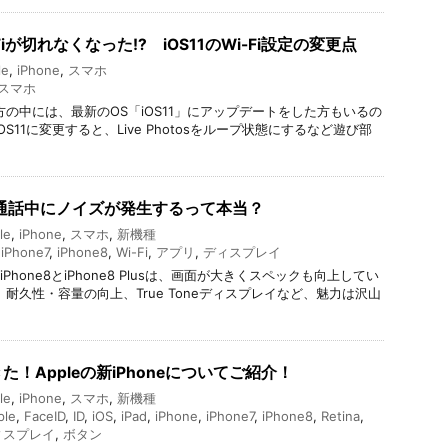
-Fiが切れなくなった!? iOS11のWi-Fi設定の変更点
le
,
iPhone
,
スマホ
スマホ
る方の中には、最新のOS「iOS11」にアップデートをした方もいるの
S11に変更すると、Live Photosをループ状態にするなど遊び部
種、通話中にノイズが発生するって本当？
le
,
iPhone
,
スマホ
,
新機種
,
iPhone7
,
iPhone8
,
Wi-Fi
,
アプリ
,
ディスプレイ
Phone8とiPhone8 Plusは、画面が大きくスペックも向上してい
耐久性・容量の向上、True Toneディスプレイなど、魅力は沢山
！Appleの新iPhoneについてご紹介！
le
,
iPhone
,
スマホ
,
新機種
ple
,
FaceID
,
ID
,
iOS
,
iPad
,
iPhone
,
iPhone7
,
iPhone8
,
Retina
,
ィスプレイ
,
ボタン