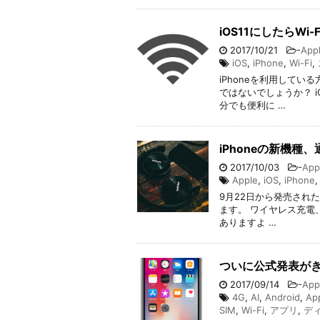
iOS11にしたらWi
2017/10/21
-
App
iOS
,
iPhone
,
Wi-Fi
,
iPhoneを利用してい
ではないでしょうか？ iO
分でも便利に …
iPhoneの新機
2017/10/03
-
App
Apple
,
iOS
,
iPhone
9月22日から発売されたi
ます。 ワイヤレス充電、
ありますよ …
ついに公式発表がきた
2017/09/14
-
App
4G
,
AI
,
Android
,
Ap
SIM
,
Wi-Fi
,
アプリ
,
デ