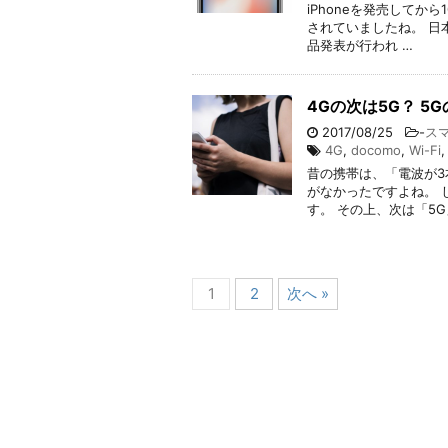
iPhoneを発売してから
されていましたね。 日本
品発表が行われ …
4Gの次は5G？ 
2017/08/25
-
ス
4G
,
docomo
,
Wi-Fi
昔の携帯は、「電波が
がなかったですよね。 し
す。 その上、次は「5G
1
2
次へ »