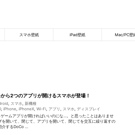
スマホ壁紙
iPad壁紙
Mac/PC壁
moから2つのアプリが開けるスマホが登場！
roid
,
スマホ
,
新機種
D
,
iPhone
,
iPhoneX
,
Wi-Fi
,
アプリ
,
スマホ
,
ディスプレイ
、ゲームアプリが開ければいいのにな…。と思ったことはありませ
ザを開いて、閉じて、アプリを開いて、閉じてを交互に繰り返すの
介するDoCo …