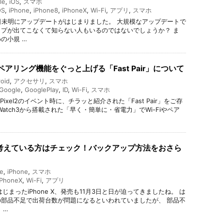
le
,
iOS
,
スマホ
OS
,
iPhone
,
iPhone8
,
iPhoneX
,
Wi-Fi
,
アプリ
,
スマホ
2月2日未明にアップデートがはじまりました。 大規模なアップデートで
プが出てこなくて知らない人もいるのではないでしょうか？ ま
の小規 …
！ペアリング機能をぐっと上げる「Fast Pair」について
oid
,
アクセサリ
,
スマホ
Google
,
GooglePlay
,
ID
,
Wi-Fi
,
スマホ
 Pixel2のイベント時に、チラッと紹介された「Fast Pair」をご存
 Watch3から搭載された「早く・簡単に・省電力」でWi-Fiやペア
購入を考えている方はチェック！バックアップ方法をおさら
e
,
iPhone
,
スマホ
iPhoneX
,
Wi-Fi
,
アプリ
はじまったiPhone X、発売も11月3日と日が迫ってきましたね。 は
部品不足で出荷台数が問題になるといわれていましたが、 部品不
 …