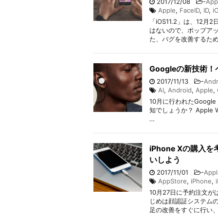
2017/12/08
-
App
Apple
,
FaceID
,
ID
,
i
「iOS11.2」は、1
はないので、ポップアッ
た、バグを改善するため
Googleの新技術
2017/11/13
-
Andr
AI
,
Android
,
Apple
,
10月に行われたGoogle
知でしょうか？ Apple
…
iPhone Xの
いしよう
2017/11/01
-
Appl
AppStore
,
iPhone
,
10月27日に予約注文が
じめは顔認証システムの
足の改善をすぐに行い、