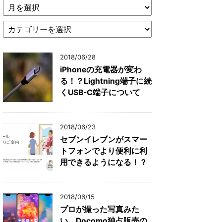
ア
ー
カ
カ
イ
テ
ブ
ゴ
リ
2018/06/28
iPhoneの充電器が変わ
る！？Lightning端子に続
くUSB-C端子について
2018/06/23
セブンイレブンがスマー
トフォンでより便利に利
用できるようになる！？
2018/06/15
プロが撮った写真みた
い、Docomo独占販売の