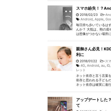
スマホ紛失！？And
2018/02/23
-
And
Android
,
Apple
,
Go
毎日持ち歩いているは
んか？ 大抵は、鞄の底
は想像がつかない場所に
親御さん必見！KD
利に
2018/01/22
-
ス
4G
,
Android
,
au
,
ID
レット
ネット依存と言う言葉を
依存と思われる子どもの
ネット依存は確実に進行
アップデートした？1
て