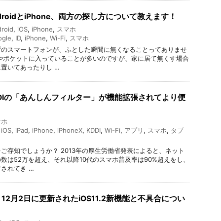
roidとiPhone、両方の探し方について教えます！
roid
,
iOS
,
iPhone
,
スマホ
ogle
,
ID
,
iPhone
,
Wi-Fi
,
スマホ
ずのスマートフォンが、ふとした瞬間に無くなることってありませ
やポケットに入っていることが多いのですが、家に居て無くす場合
置いてあったりし …
DIの「あんしんフィルター」が機能拡張されてより便
マホ
,
iOS
,
iPad
,
iPhone
,
iPhoneX
,
KDDI
,
Wi-Fi
,
アプリ
,
スマホ
,
タブ
ご存知でしょうか？ 2013年の厚生労働省発表によると、ネット
数は52万を超え、それ以降10代のスマホ普及率は90%超えをし、
されてき …
2月2日に更新されたiOS11.2新機能と不具合につい