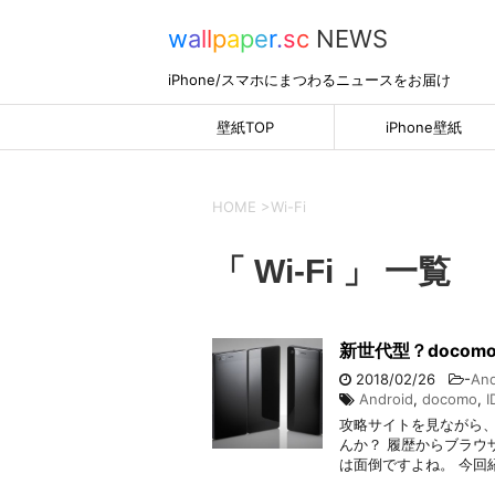
w
a
l
l
p
a
p
e
r
.
s
c
NEWS
iPhone/スマホにまつわるニュースをお届け
壁紙TOP
iPhone壁紙
HOME
>
Wi-Fi
「 Wi-Fi 」 一覧
新世代型？doco
2018/02/26
-
And
Android
,
docomo
,
I
攻略サイトを見ながら
んか？ 履歴からブラウ
は面倒ですよね。 今回紹