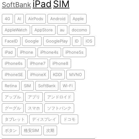
iPad
SIM
SoftBank
4G
AI
AirPods
Android
Apple
AppleWatch
AppStore
au
docomo
FaceID
Google
GooglePlay
ID
iOS
iPad
iPhone
iPhone4s
iPhone5s
iPhone6s
iPhone7
iPhone8
iPhoneSE
iPhoneX
KDDI
MVNO
Retina
SIM
SoftBank
Wi-Fi
アップル
アプリ
アンドロイド
グーグル
スマホ
ソフトバンク
タブレット
ディスプレイ
ドコモ
ボタン
格安SIM
次期