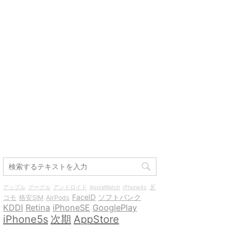
ド
アップル
グーグル
アンドロイド
AppleWatch
iPhone4s
FaceID
ソフトバンク
コモ
格安SIM
AirPods
KDDI
Retina
iPhoneSE
GooglePlay
iPhone5s
次期
AppStore