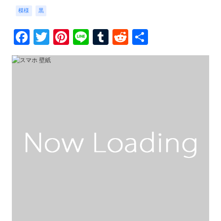
模様
黒
Facebook
Twitter
Pinterest
Line
Tumblr
Reddit
共
有