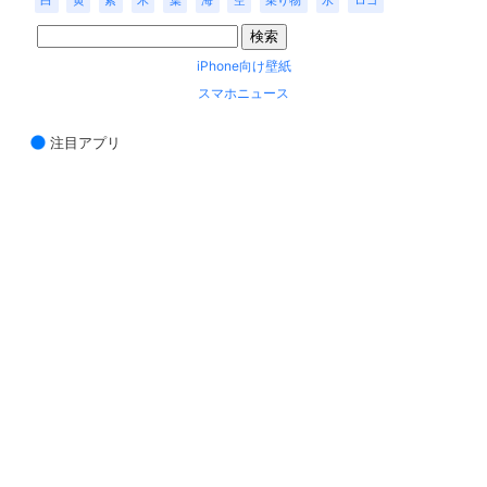
白
黄
紫
木
葉
海
空
乗り物
水
ロゴ
iPhone向け壁紙
スマホニュース
注目アプリ