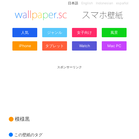
日本語
English
Indonesian
español
人気
ジャンル
女子向け
風景
iPhone
タブレット
Watch
Mac PC
スポンサーリンク
模様黒
この壁紙のタグ