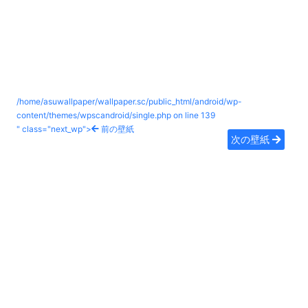
/home/asuwallpaper/wallpaper.sc/public_html/android/wp-
content/themes/wpscandroid/single.php on line
139
" class="next_wp">
前の壁紙
次の壁紙