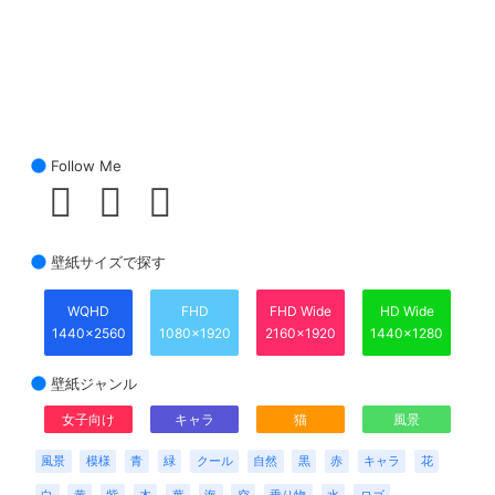
Follow Me
壁紙サイズで探す
WQHD
FHD
FHD Wide
HD Wide
1440x2560
1080x1920
2160x1920
1440x1280
壁紙ジャンル
女子向け
キャラ
猫
風景
風景
模様
青
緑
クール
自然
黒
赤
キャラ
花