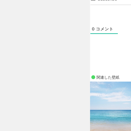
0
コメント
関連した壁紙