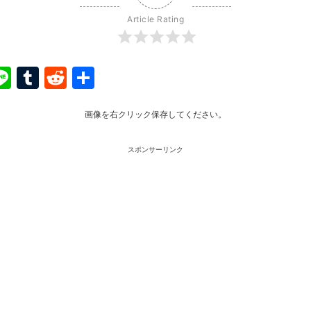
Article Rating
ook
ter
interest
Line
Tumblr
Reddit
共
有
画像を右クリック保存してください。
スポンサーリンク