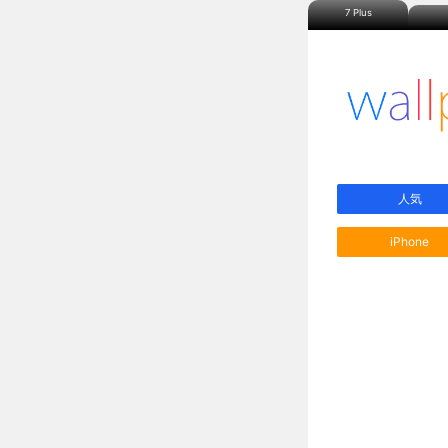
7 Plus
人気
iPhone