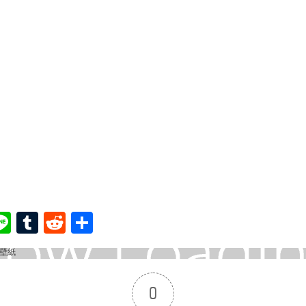
ook
ter
interest
Line
Tumblr
Reddit
共
有
0