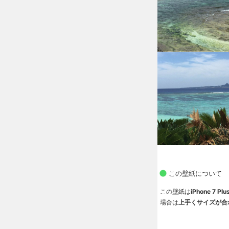
この壁紙について
この壁紙は
iPhone 7
場合は
上手くサイズが合