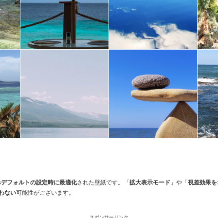
 Plusデフォルトの設定時に最適化
された壁紙です。「
拡大表示モード
」や「
視差効果を
わない
可能性がございます。
スポンサーリンク