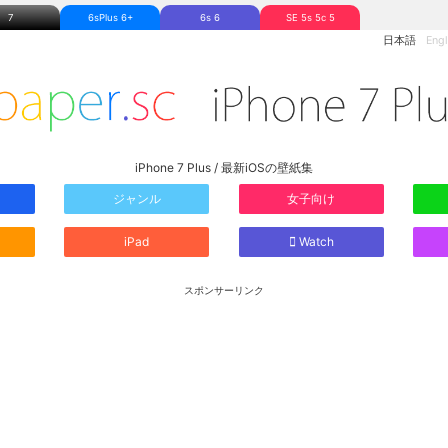
7
6sPlus 6+
6s 6
SE 5s 5c 5
日本語
Engl
iPhone 7 Plus / 最新iOSの壁紙集
ジャンル
女子向け
iPad
Watch
スポンサーリンク