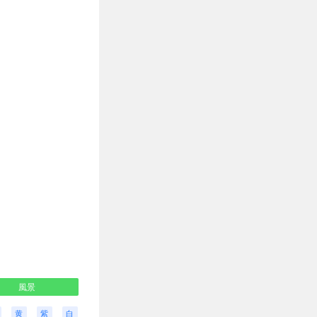
風景
黄
紫
白