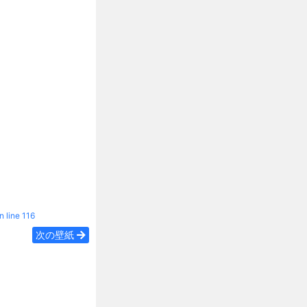
n line
116
次の壁紙