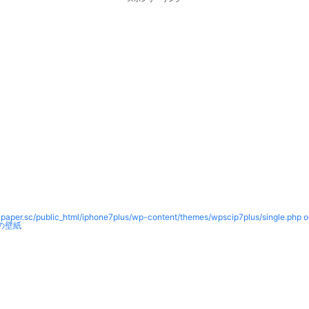
paper.sc/public_html/iphone7plus/wp-content/themes/wpscip7plus/single.php o
の壁紙