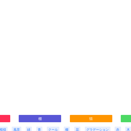
棚
猫
模様
風景
緑
青
クール
棚
花
グラデーション
赤
木