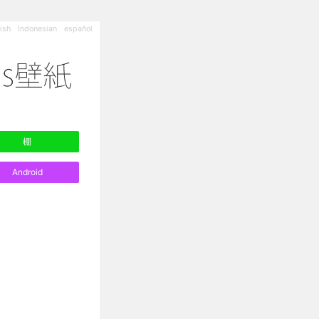
ish
Indonesian
español
棚
Android