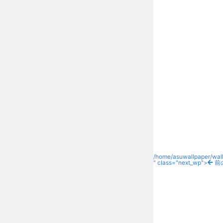
/home/asuwallpaper/wall
" class="next_wp">
前