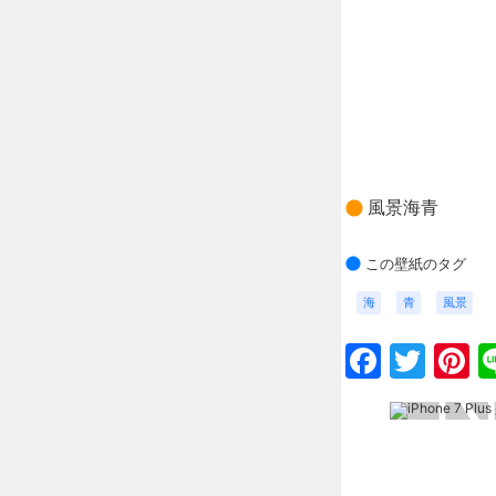
風景海青
この壁紙のタグ
海
青
風景
Faceb
Twit
P