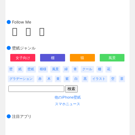
Follow Me
壁紙ジャンル
女子向け
棚
猫
風景
壁
紙
壁紙
模様
風景
緑
青
クール
棚
花
グラデーション
赤
木
黄
紫
白
黒
イラスト
空
茶
他のiPhone壁紙
スマホニュース
注目アプリ