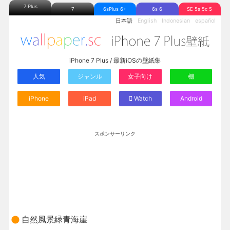
7 Plus
7
6sPlus 6+
6s 6
SE 5s 5c 5
日本語
English
Indonesian
español
iPhone 7 Plus / 最新iOSの壁紙集
人気
ジャンル
女子向け
棚
iPhone
iPad
Watch
Android
スポンサーリンク
自然風景緑青海崖