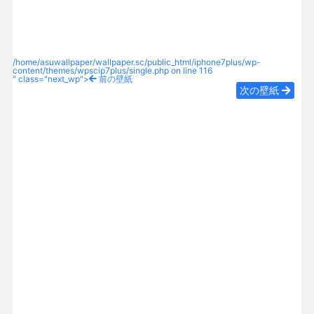
/home/asuwallpaper/wallpaper.sc/public_html/iphone7plus/wp-
content/themes/wpscip7plus/single.php on line
116
" class="next_wp">
前の壁紙
次の壁紙