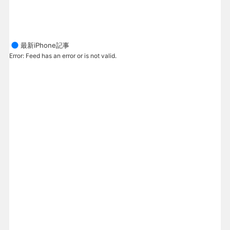
最新iPhone記事
Error: Feed has an error or is not valid.