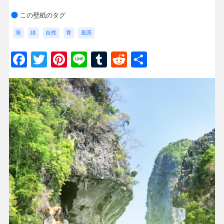
この壁紙のタグ
海
緑
自然
青
風景
Facebook
Twitter
Pinterest
Line
Tumblr
Reddit
共
有