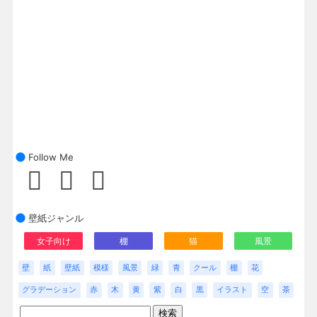
Follow Me
壁紙ジャンル
女子向け
棚
猫
風景
壁
紙
壁紙
模様
風景
緑
青
クール
棚
花
グラデーション
赤
木
黄
紫
白
黒
イラスト
空
茶