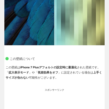
この壁紙について
この壁紙は
iPhone 7 Plusデフォルトの設定時に最適化
された壁紙です。
「
拡大表示モード
」や「
視差効果をオフ
」に設定されている場合は
上手く
サイズが合わない
可能性がございます。
スポンサーリンク