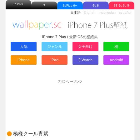
7 Plus
7
6sPlus 6+
6s 6
SE 5s 5c 5
日本語
English
Indonesian
español
iPhone 7 Plus / 最新iOSの壁紙集
人気
ジャンル
女子向け
棚
iPhone
iPad
Watch
Android
スポンサーリンク
模様クール青紫