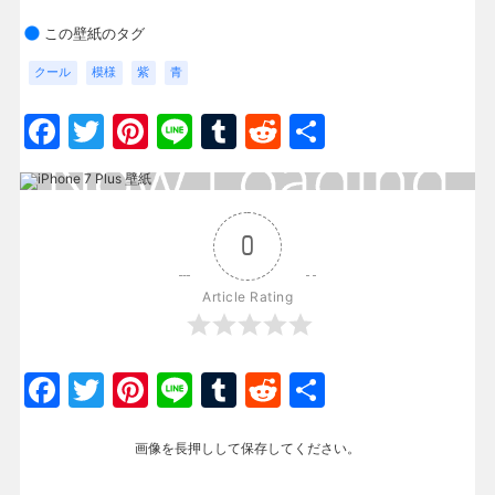
この壁紙のタグ
クール
模様
紫
青
Facebook
Twitter
Pinterest
Line
Tumblr
Reddit
共
有
0
Article Rating
Facebook
Twitter
Pinterest
Line
Tumblr
Reddit
共
有
画像を長押しして保存してください。