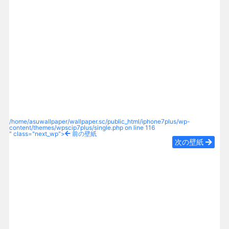
/home/asuwallpaper/wallpaper.sc/public_html/iphone7plus/wp-
content/themes/wpscip7plus/single.php on line
116
" class="next_wp">
前の壁紙
次の壁紙