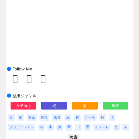
Follow Me
壁紙ジャンル
女子向け
棚
猫
風景
壁
紙
壁紙
模様
風景
緑
青
クール
棚
花
グラデーション
赤
木
黄
紫
白
黒
イラスト
空
茶