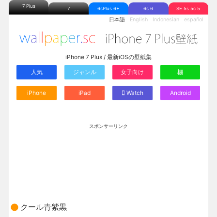
7 Plus
7
6sPlus 6+
6s 6
SE 5s 5c 5
日本語
English
Indonesian
español
iPhone 7 Plus / 最新iOSの壁紙集
人気
ジャンル
女子向け
棚
iPhone
iPad
Watch
Android
スポンサーリンク
クール青紫黒