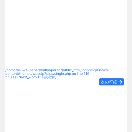
/home/asuwallpaper/wallpaper.sc/public_html/iphone7plus/wp-
content/themes/wpscip7plus/single.php on line
116
" class="next_wp">
前の壁紙
次の壁紙