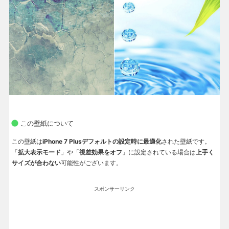
この壁紙について
この壁紙は
iPhone 7 Plusデフォルトの設定時に最適化
された壁紙です。
「
拡大表示モード
」や「
視差効果をオフ
」に設定されている場合は
上手く
サイズが合わない
可能性がございます。
スポンサーリンク