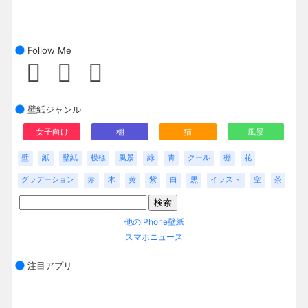
Follow Me
壁紙ジャンル
女子向け
棚
猫
風景
壁
紙
壁紙
模様
風景
緑
青
クール
棚
花
グラデーション
赤
木
黄
紫
白
黒
イラスト
空
茶
他のiPhone壁紙
スマホニュース
注目アプリ