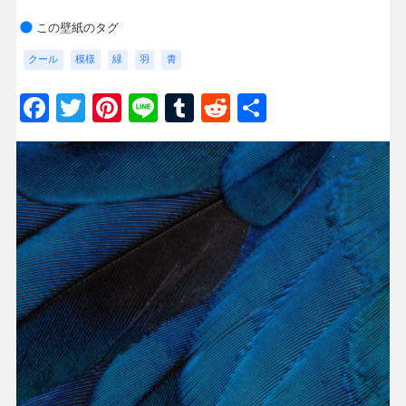
この壁紙のタグ
クール
模様
緑
羽
青
Facebook
Twitter
Pinterest
Line
Tumblr
Reddit
共
有