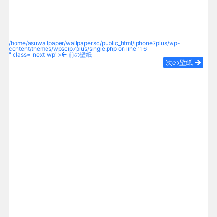
/home/asuwallpaper/wallpaper.sc/public_html/iphone7plus/wp-
content/themes/wpscip7plus/single.php on line
116
" class="next_wp">
前の壁紙
次の壁紙