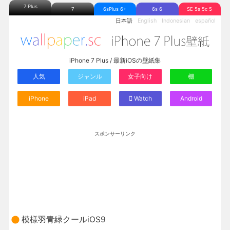
7 Plus
7
6sPlus 6+
6s 6
SE 5s 5c 5
日本語
English
Indonesian
español
iPhone 7 Plus / 最新iOSの壁紙集
人気
ジャンル
女子向け
棚
iPhone
iPad
Watch
Android
スポンサーリンク
模様羽青緑クールiOS9