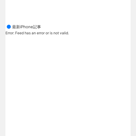
最新iPhone記事
Error: Feed has an error or is not valid.