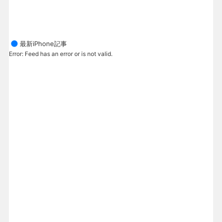
最新iPhone記事
Error: Feed has an error or is not valid.