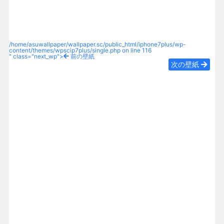
/home/asuwallpaper/wallpaper.sc/public_html/iphone7plus/wp-
content/themes/wpscip7plus/single.php on line
116
" class="next_wp">
前の壁紙
次の壁紙