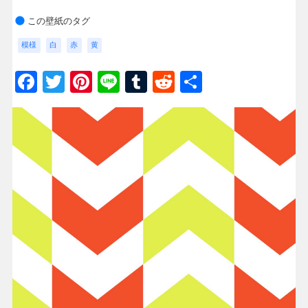
この壁紙のタグ
模様
白
赤
黄
Facebook
Twitter
Pinterest
Line
Tumblr
Reddit
共
有