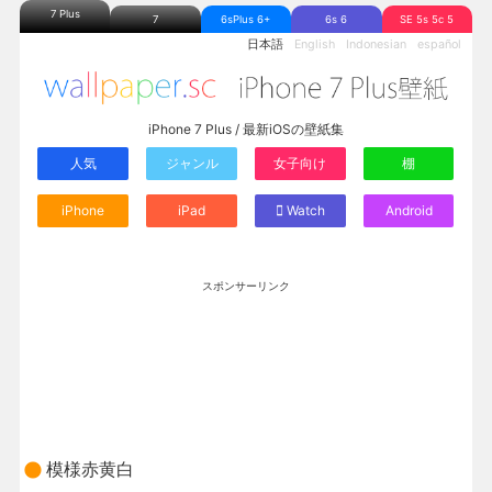
7 Plus
7
6sPlus 6+
6s 6
SE 5s 5c 5
日本語
English
Indonesian
español
iPhone 7 Plus / 最新iOSの壁紙集
人気
ジャンル
女子向け
棚
iPhone
iPad
Watch
Android
スポンサーリンク
模様赤黄白