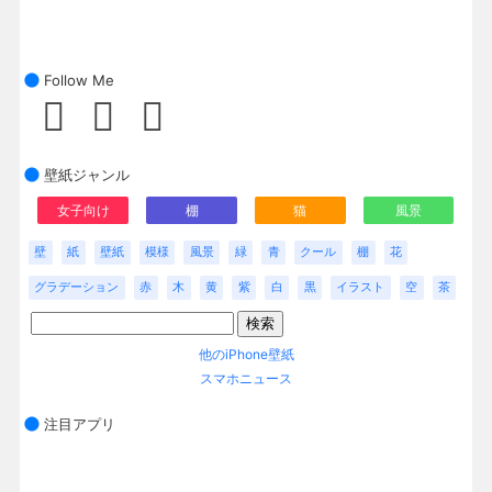
Follow Me
壁紙ジャンル
女子向け
棚
猫
風景
壁
紙
壁紙
模様
風景
緑
青
クール
棚
花
グラデーション
赤
木
黄
紫
白
黒
イラスト
空
茶
他のiPhone壁紙
スマホニュース
注目アプリ