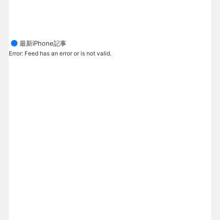
最新iPhone記事
Error: Feed has an error or is not valid.