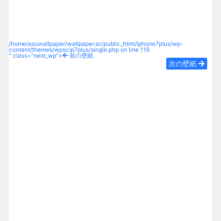
/home/asuwallpaper/wallpaper.sc/public_html/iphone7plus/wp-
content/themes/wpscip7plus/single.php on line
116
" class="next_wp">
前の壁紙
次の壁紙