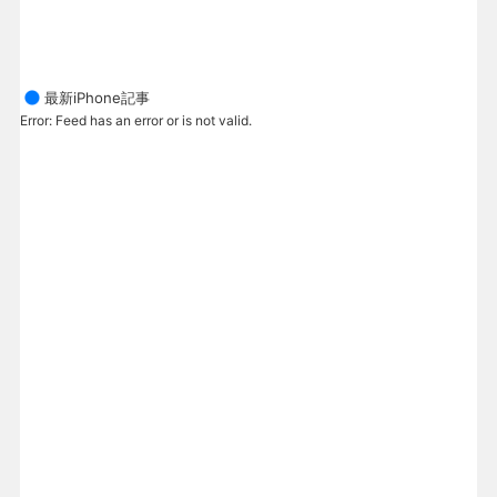
最新iPhone記事
Error: Feed has an error or is not valid.