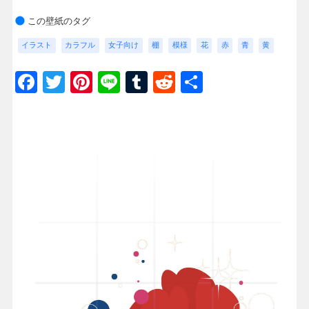
この壁紙のタグ
イラスト
カラフル
女子向け
棚
模様
花
赤
青
黄
Facebook
Twitter
Pinterest
Line
Tumblr
Reddit
共
有