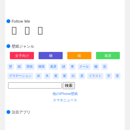
Follow Me
壁紙ジャンル
女子向け
棚
猫
風景
壁
紙
壁紙
模様
風景
緑
青
クール
棚
花
グラデーション
赤
木
黄
紫
白
黒
イラスト
空
茶
他のiPhone壁紙
スマホニュース
注目アプリ