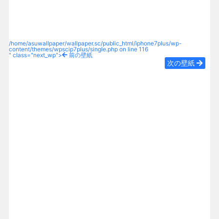
/home/asuwallpaper/wallpaper.sc/public_html/iphone7plus/wp-
content/themes/wpscip7plus/single.php on line
116
" class="next_wp">
前の壁紙
次の壁紙