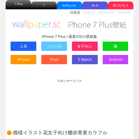
7 Plus
7
6sPlus 6+
6s 6
SE 5s 5c 5
日本語
English
Indonesian
español
iPhone 7 Plus / 最新iOSの壁紙集
人気
ジャンル
女子向け
棚
iPhone
iPad
Watch
Android
スポンサーリンク
模様イラスト花女子向け棚赤青黄カラフル