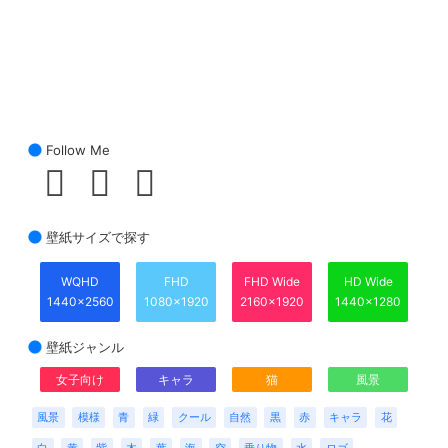
Follow Me
壁紙サイズで探す
WQHD
FHD
FHD Wide
HD Wide
1440x2560
1080x1920
2160x1920
1440x1280
壁紙ジャンル
女子向け
キャラ
猫
風景
風景
模様
青
緑
クール
自然
黒
赤
キャラ
花