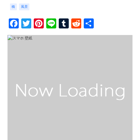
橋
風景
Facebook
Twitter
Pinterest
Line
Tumblr
Reddit
共
有