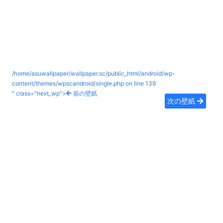
/home/asuwallpaper/wallpaper.sc/public_html/android/wp-
content/themes/wpscandroid/single.php on line
139
" class="next_wp">
前の壁紙
次の壁紙