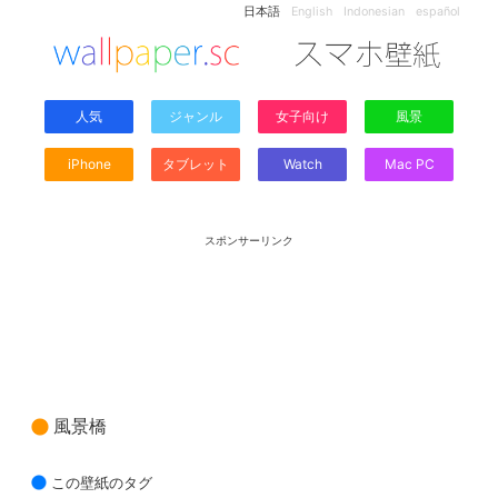
日本語
English
Indonesian
español
人気
ジャンル
女子向け
風景
iPhone
タブレット
Watch
Mac PC
スポンサーリンク
風景橋
この壁紙のタグ