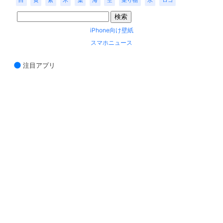
白
黄
紫
木
葉
海
空
乗り物
水
ロゴ
iPhone向け壁紙
スマホニュース
注目アプリ