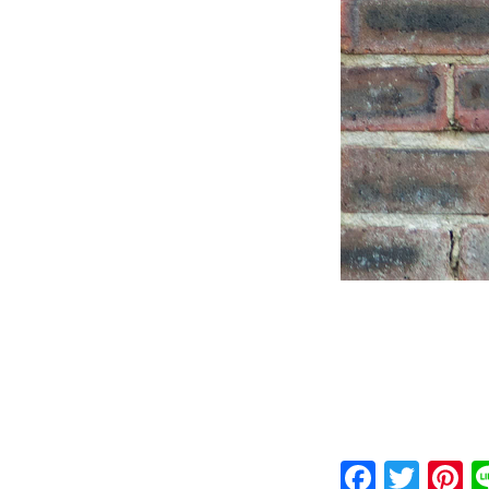
Faceb
Twit
P