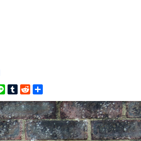
ook
ter
interest
Line
Tumblr
Reddit
共
有