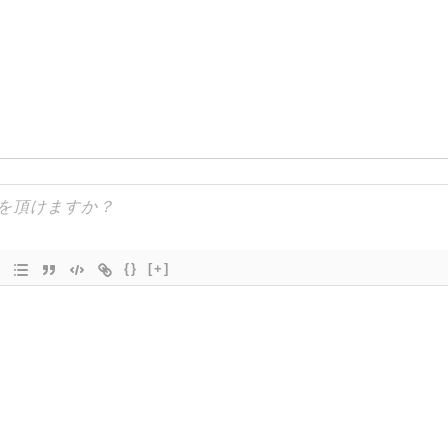
{}
[+]