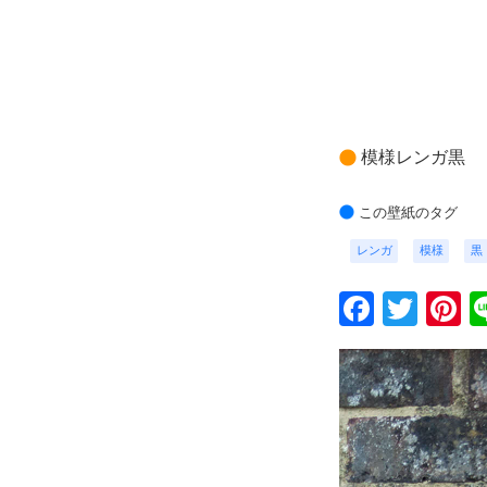
模様レンガ黒
この壁紙のタグ
レンガ
模様
黒
Faceb
Twit
P