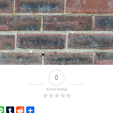
0
Article Rating
ook
ter
interest
Line
Tumblr
Reddit
共