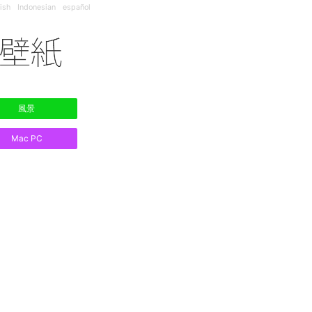
ish
Indonesian
español
風景
Mac PC