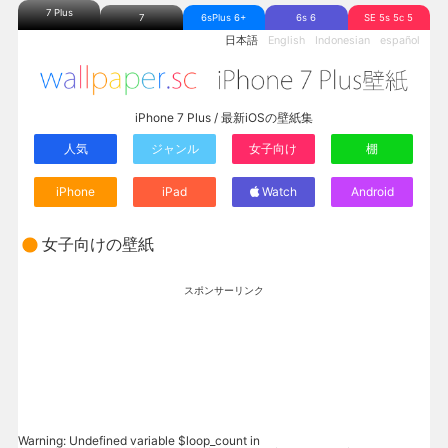
7 Plus
7
6sPlus 6+
6s 6
SE 5s 5c 5
日本語
English
Indonesian
español
iPhone 7 Plus / 最新iOSの壁紙集
人気
ジャンル
女子向け
棚
iPhone
iPad
Watch
Android
女子向けの壁紙
スポンサーリンク
Warning
: Undefined variable $loop_count in