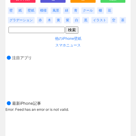
壁
紙
壁紙
模様
風景
緑
青
クール
棚
花
グラデーション
赤
木
黄
紫
白
黒
イラスト
空
茶
他のiPhone壁紙
スマホニュース
注目アプリ
最新iPhone記事
Error: Feed has an error or is not valid.