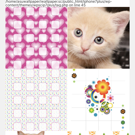
/home/asuwallpaper/wallpaper.sc/public_html/iphone7plus/wp-
content/themes/wpscip7plus/tag.php
on line
45