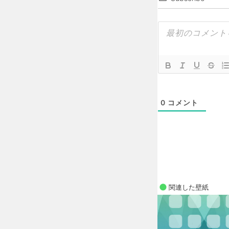
0
コメント
関連した壁紙