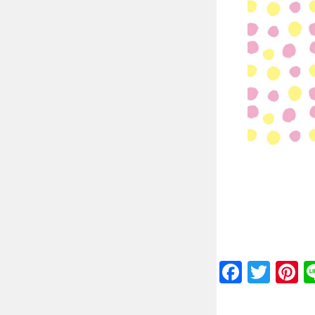
Faceb
Twit
P