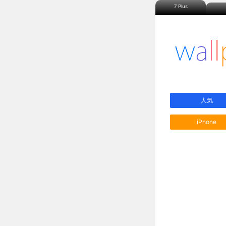
7 Plus
人気
iPhone