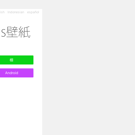
ish
Indonesian
español
棚
Android