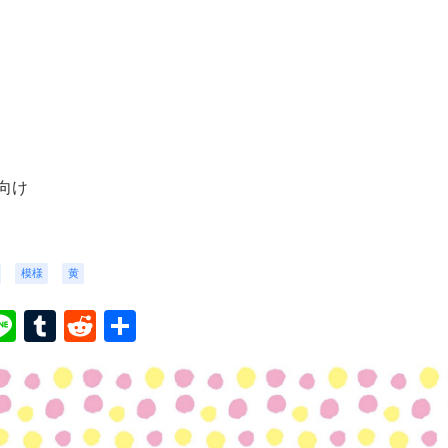
向け
模様
黄
ook
ter
interest
Line
Tumblr
Reddit
共
有