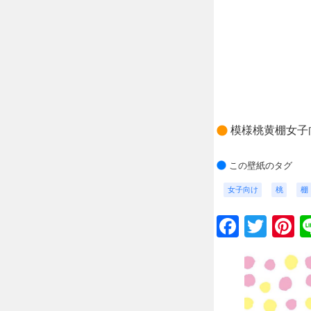
模様桃黄棚女子
この壁紙のタグ
女子向け
桃
棚
Faceb
Twit
P