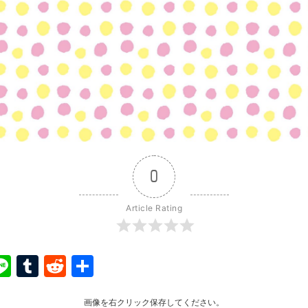
0
Article Rating
ook
ter
interest
Line
Tumblr
Reddit
共
有
画像を右クリック保存してください。