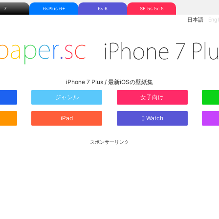
7
6sPlus 6+
6s 6
SE 5s 5c 5
日本語
Engl
iPhone 7 Plus / 最新iOSの壁紙集
ジャンル
女子向け
iPad
Watch
スポンサーリンク