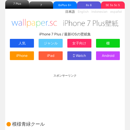
7 Plus
7
6sPlus 6+
6s 6
SE 5s 5c 5
日本語
English
Indonesian
español
iPhone 7 Plus / 最新iOSの壁紙集
人気
ジャンル
女子向け
棚
iPhone
iPad
Watch
Android
スポンサーリンク
模様青緑クール