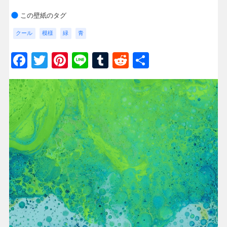
この壁紙のタグ
クール
模様
緑
青
Facebook
Twitter
Pinterest
Line
Tumblr
Reddit
共
有