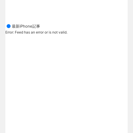
最新iPhone記事
Error: Feed has an error or is not valid.