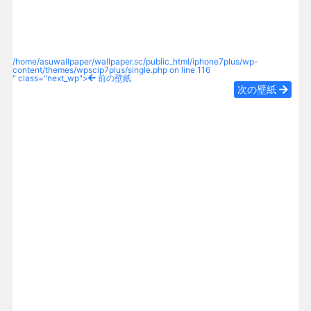
/home/asuwallpaper/wallpaper.sc/public_html/iphone7plus/wp-
content/themes/wpscip7plus/single.php on line
116
" class="next_wp">
前の壁紙
次の壁紙