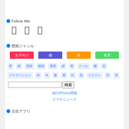
Follow Me
壁紙ジャンル
女子向け
棚
猫
風景
壁
紙
壁紙
模様
風景
緑
青
クール
棚
花
グラデーション
赤
木
黄
紫
白
黒
イラスト
空
茶
他のiPhone壁紙
スマホニュース
注目アプリ