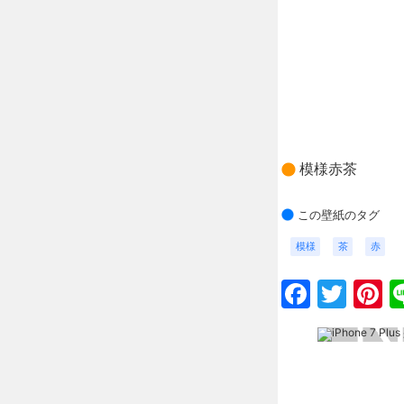
模様赤茶
この壁紙のタグ
模様
茶
赤
Faceb
Twit
P