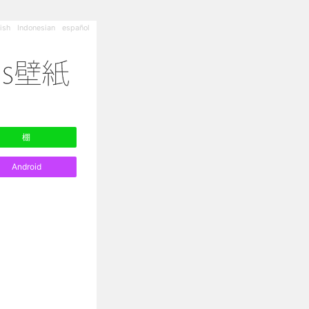
ish
Indonesian
español
棚
Android