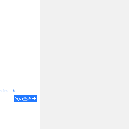
n line
116
次の壁紙