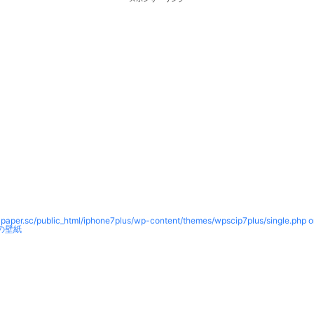
paper.sc/public_html/iphone7plus/wp-content/themes/wpscip7plus/single.php o
の壁紙