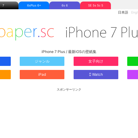
7
6sPlus 6+
6s 6
SE 5s 5c 5
日本語
Engl
iPhone 7 Plus / 最新iOSの壁紙集
ジャンル
女子向け
iPad
Watch
スポンサーリンク