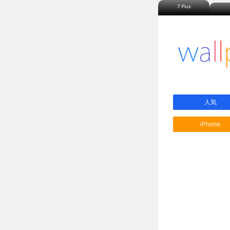
7 Plus
人気
iPhone