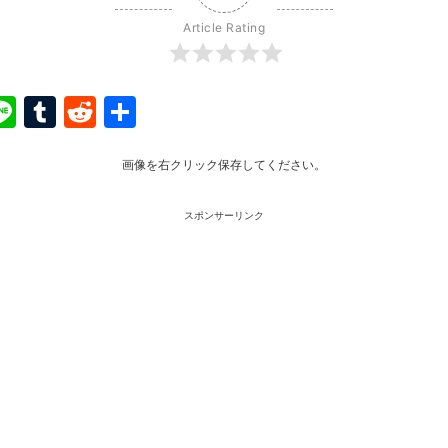
Article Rating
ook
ter
interest
Line
Tumblr
Reddit
共
有
画像を右クリック保存してください。
スポンサーリンク