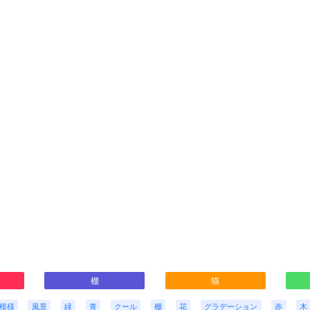
棚
猫
模様
風景
緑
青
クール
棚
花
グラデーション
赤
木