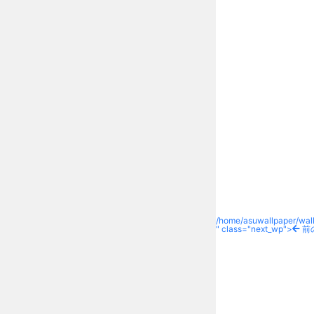
/home/asuwallpaper/wall
" class="next_wp">
前