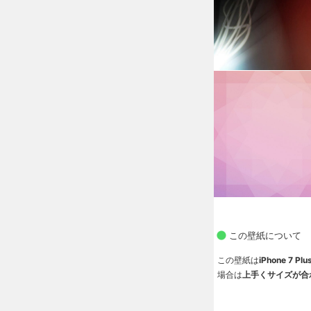
この壁紙について
この壁紙は
iPhone 7
場合は
上手くサイズが合