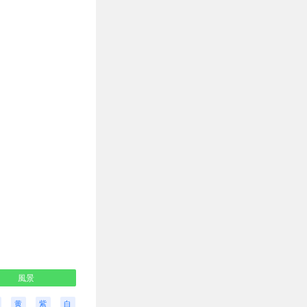
風景
黄
紫
白