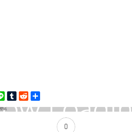
ook
ter
interest
Line
Tumblr
Reddit
共
有
0