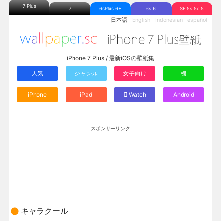
7 Plus
7
6sPlus 6+
6s 6
SE 5s 5c 5
日本語
English
Indonesian
español
iPhone 7 Plus / 最新iOSの壁紙集
人気
ジャンル
女子向け
棚
iPhone
iPad
Watch
Android
スポンサーリンク
キャラクール