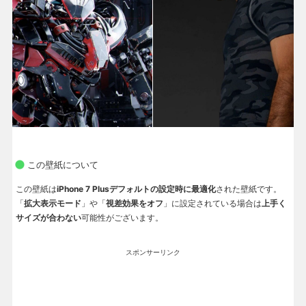
この壁紙について
この壁紙は
iPhone 7 Plusデフォルトの設定時に最適化
された壁紙です。
「
拡大表示モード
」や「
視差効果をオフ
」に設定されている場合は
上手く
サイズが合わない
可能性がございます。
スポンサーリンク