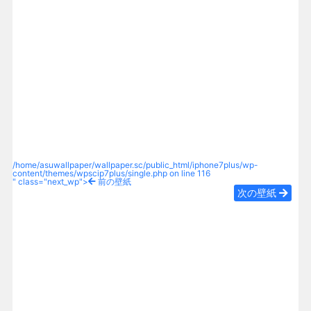
/home/asuwallpaper/wallpaper.sc/public_html/iphone7plus/wp-
content/themes/wpscip7plus/single.php on line
116
" class="next_wp">
前の壁紙
次の壁紙