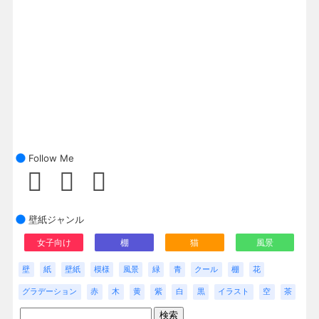
Follow Me
壁紙ジャンル
女子向け
棚
猫
風景
壁
紙
壁紙
模様
風景
緑
青
クール
棚
花
グラデーション
赤
木
黄
紫
白
黒
イラスト
空
茶