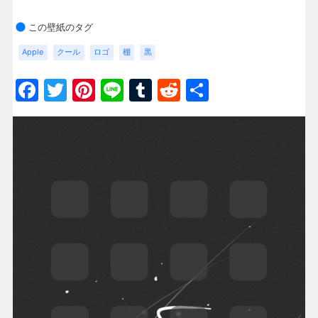
この壁紙のタグ
Apple
クール
ロゴ
棚
黒
Facebook
Twitter
Pinterest
Line
Tumblr
Reddit
共
有