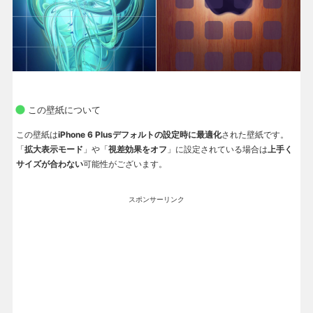
この壁紙について
この壁紙は
iPhone 6 Plusデフォルトの設定時に最適化
された壁紙です。
「
拡大表示モード
」や「
視差効果をオフ
」に設定されている場合は
上手く
サイズが合わない
可能性がございます。
スポンサーリンク