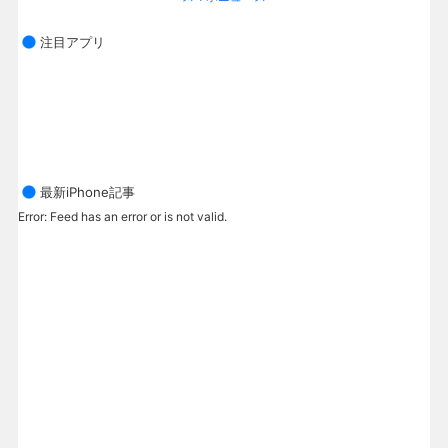
注目アプリ
最新iPhone記事
Error: Feed has an error or is not valid.