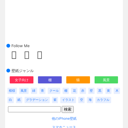
Follow Me
壁紙ジャンル
女子向け
棚
猫
風景
模様
風景
緑
青
クール
棚
花
赤
壁
黒
黄
木
白
紙
グラデーション
紫
イラスト
空
海
カラフル
他のiPhone壁紙
スマホニュース