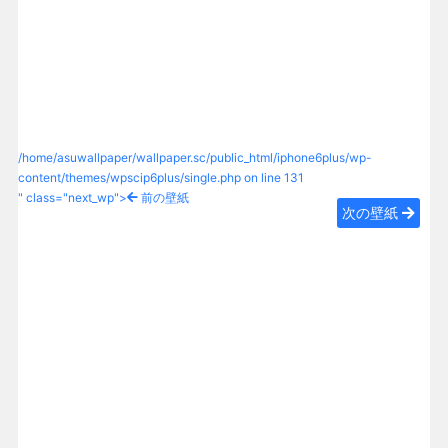
/home/asuwallpaper/wallpaper.sc/public_html/iphone6plus/wp-
content/themes/wpscip6plus/single.php on line
131
" class="next_wp">
前の壁紙
次の壁紙