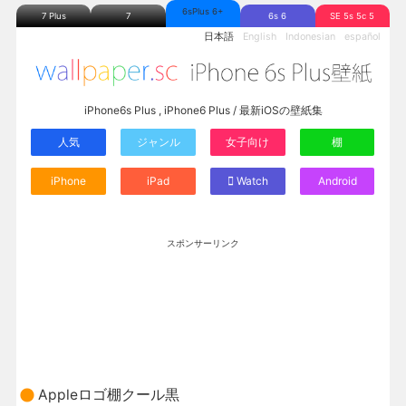
6sPlus 6+
7 Plus
7
6s 6
SE 5s 5c 5
日本語
English
Indonesian
español
iPhone6s Plus , iPhone6 Plus / 最新iOSの壁紙集
人気
ジャンル
女子向け
棚
iPhone
iPad
Watch
Android
スポンサーリンク
Appleロゴ棚クール黒