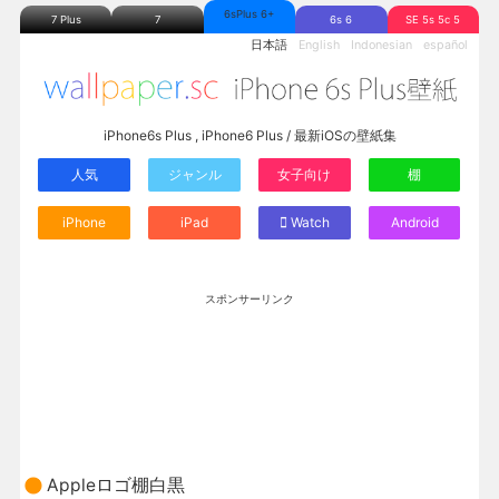
6sPlus 6+
7 Plus
7
6s 6
SE 5s 5c 5
日本語
English
Indonesian
español
iPhone6s Plus , iPhone6 Plus / 最新iOSの壁紙集
人気
ジャンル
女子向け
棚
iPhone
iPad
Watch
Android
スポンサーリンク
Appleロゴ棚白黒