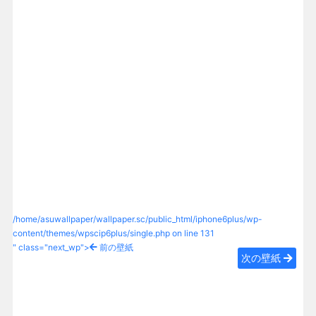
/home/asuwallpaper/wallpaper.sc/public_html/iphone6plus/wp-
content/themes/wpscip6plus/single.php on line
131
" class="next_wp">
前の壁紙
次の壁紙