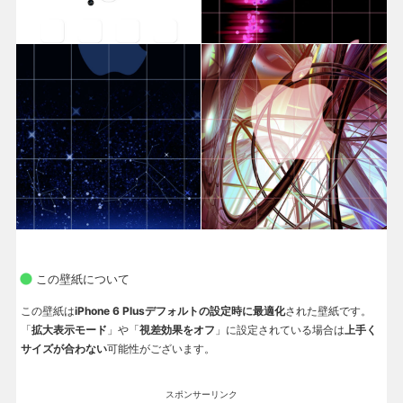
この壁紙について
この壁紙は
iPhone 6 Plusデフォルトの設定時に最適化
された壁紙です。
「
拡大表示モード
」や「
視差効果をオフ
」に設定されている場合は
上手く
サイズが合わない
可能性がございます。
スポンサーリンク