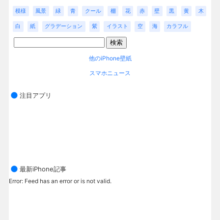
模様
風景
緑
青
クール
棚
花
赤
壁
黒
黄
木
白
紙
グラデーション
紫
イラスト
空
海
カラフル
他のiPhone壁紙
スマホニュース
注目アプリ
最新iPhone記事
Error: Feed has an error or is not valid.