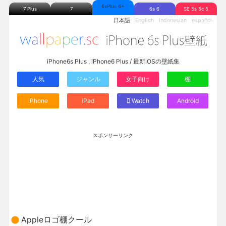
6sPlus 6+
7 Plus
7
6s 6
SE 5s 5c 5
日本語
English
Indonesian
español
iPhone6s Plus , iPhone6 Plus / 最新iOSの壁紙集
人気
ジャンル
女子向け
棚
iPhone
iPad
Watch
Android
スポンサーリンク
Appleロゴ棚クール