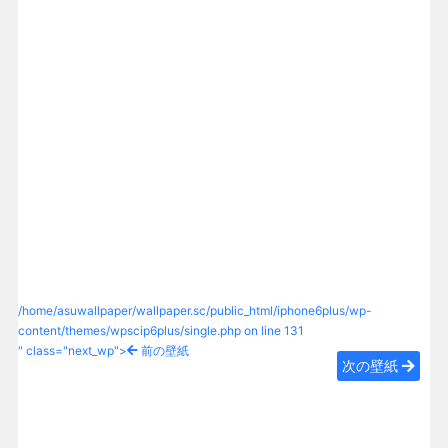
/home/asuwallpaper/wallpaper.sc/public_html/iphone6plus/wp-
content/themes/wpscip6plus/single.php on line
131
" class="next_wp">
前の壁紙
次の壁紙