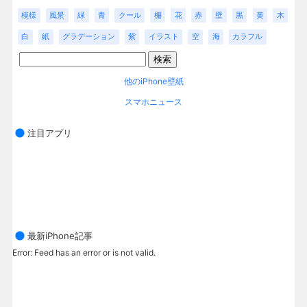
模様
風景
緑
青
クール
棚
花
赤
壁
黒
黄
木
白
紙
グラデーション
紫
イラスト
空
海
カラフル
他のiPhone壁紙
スマホニュース
注目アプリ
最新iPhone記事
Error: Feed has an error or is not valid.