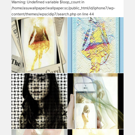
Warning
: Undefined variable $loop_count in
/home/asuwallpaper/wallpaper.sc/public_html/id/iphone7/wp-
content/themes/wpscidip7/search.php
on line
44