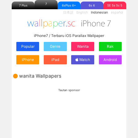
7
7 Plus
6sPlus 6+
6s 6
SE 5s 5c 5
日本語
English
Indonesian
español
iPhone7 / Terbaru iOS Parallax Wallpaper
Popular
Genre
Wanita
Rak
iPhone
iPad
Watch
Android
wanita
Wallpapers
Tautan sponsor