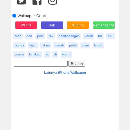
Wallpaper Genre
Wanita
Rak
Kucing
Pemandangan
Man
dan
pola
rak
pemandangan
keren
bir
biru
bunga
hijau
hitam
merah
putih
alam
langit
warna
lanskap
et
di
warni
Lainnya iPhone Wallpaper