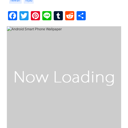
hewan
hijau
Facebook
Twitter
Pinterest
Line
Tumblr
Reddit
Share