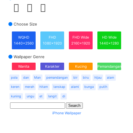
Choose Size
WQHD
FHD
FHD Wide
HD Wide
1440x2560
1080x1920
2160x1920
1440x1280
Wallpaper Genre
Wanita
Karakter
Kucing
Pemandangan
pola
dan
Man
pemandangan
bir
biru
hijau
alam
keren
merah
hitam
lanskap
alami
bunga
putih
kuning
ungu
et
langit
di
iPhone Wallpaper