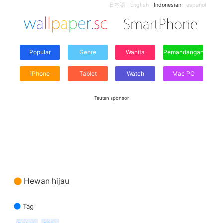
日本語
English
Indonesian
español
Popular
Genre
Wanita
Pemandangan
iPhone
Tablet
Watch
Mac PC
Tautan sponsor
Hewan hijau
Tag