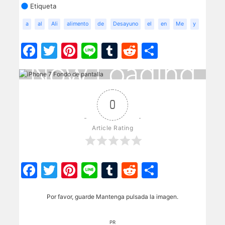
Etiqueta
a
al
Ali
alimento
de
Desayuno
el
en
Me
y
Facebook
Twitter
Pinterest
Line
Tumblr
Reddit
Share
0
Article Rating
Facebook
Twitter
Pinterest
Line
Tumblr
Reddit
Share
Por favor, guarde Mantenga pulsada la imagen.
PR