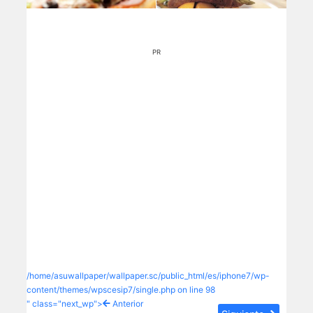
PR
/home/asuwallpaper/wallpaper.sc/public_html/es/iphone7/wp-
content/themes/wpscesip7/single.php on line
98
" class="next_wp">
Anterior