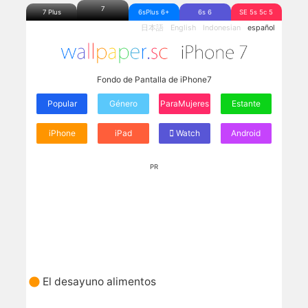
7
7 Plus
6sPlus 6+
6s 6
SE 5s 5c 5
日本語
English
Indonesian
español
Fondo de Pantalla de iPhone7
Popular
Género
ParaMujeres
Estante
iPhone
iPad
Watch
Android
PR
El desayuno alimentos