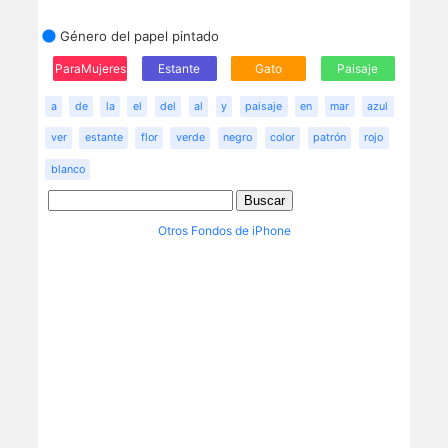
Género del papel pintado
ParaMujeres
Estante
Gato
Paisaje
a
de
la
el
del
al
y
paisaje
en
mar
azul
ver
estante
flor
verde
negro
color
patrón
rojo
blanco
Otros Fondos de iPhone