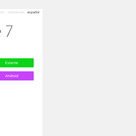
ish
Indonesian
español
Estante
Android