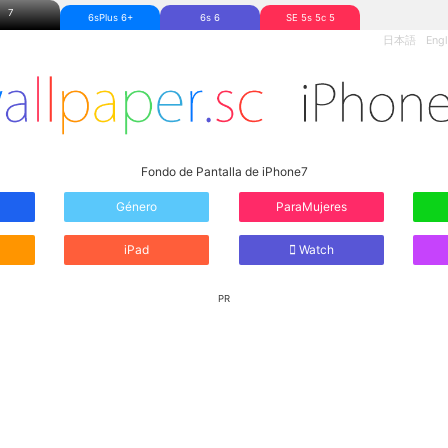
7
6sPlus 6+
6s 6
SE 5s 5c 5
日本語
Engl
Fondo de Pantalla de iPhone7
Género
ParaMujeres
iPad
Watch
PR