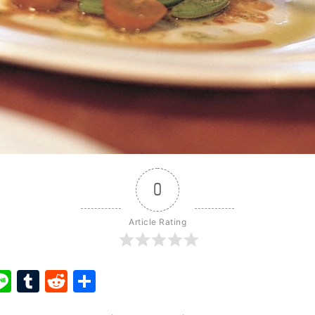
0
Article Rating
ook
ter
interest
Line
Tumblr
Reddit
Share