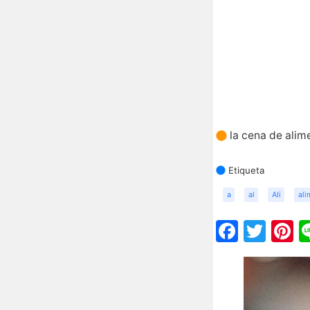
la cena de alim
Etiqueta
a
al
Ali
ali
Faceb
Twit
P