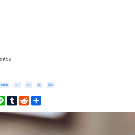
entos
mento
de
en
la
Me
ook
ter
interest
Line
Tumblr
Reddit
Share