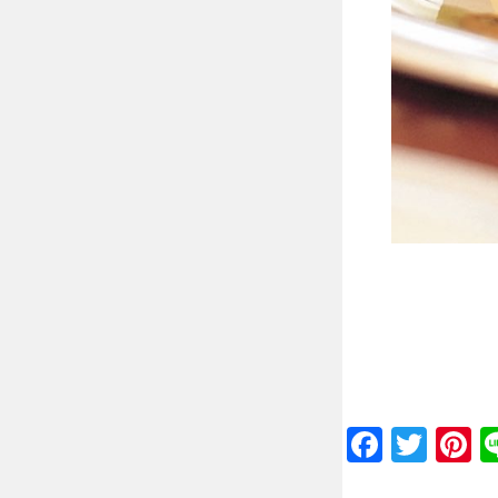
Faceb
Twit
P