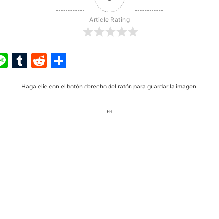
Article Rating
ook
ter
interest
Line
Tumblr
Reddit
Share
Haga clic con el botón derecho del ratón para guardar la imagen.
PR