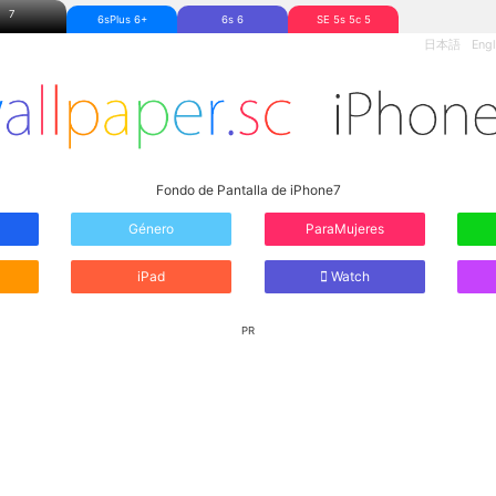
7
6sPlus 6+
6s 6
SE 5s 5c 5
日本語
Engl
Fondo de Pantalla de iPhone7
Género
ParaMujeres
iPad
Watch
PR