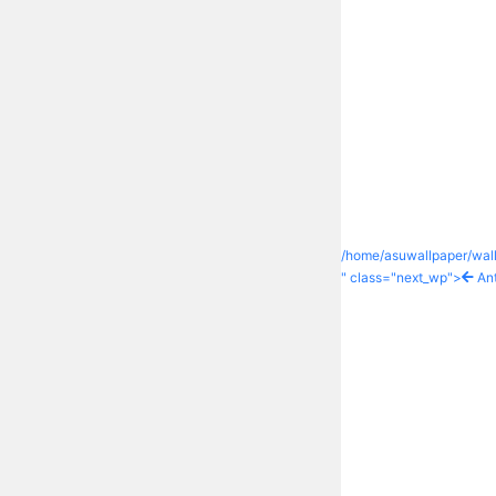
/home/asuwallpaper/wall
" class="next_wp">
Ant