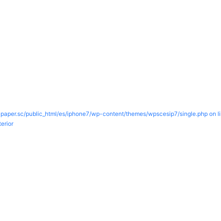
paper.sc/public_html/es/iphone7/wp-content/themes/wpscesip7/single.php on l
erior