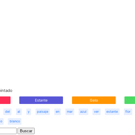
pintado
Estante
Gato
del
al
y
paisaje
en
mar
azul
ver
estante
flor
jo
blanco