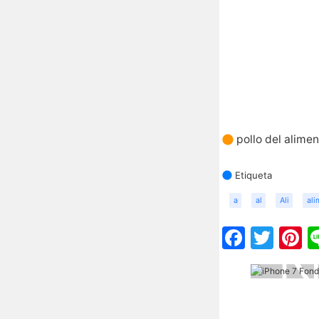
pollo del alime
Etiqueta
a
al
Ali
ali
Faceb
Twit
P