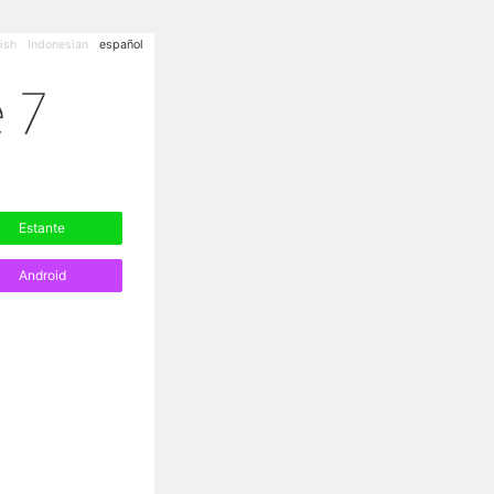
ish
Indonesian
español
Estante
Android