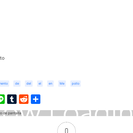
nto
mento
de
del
el
en
Me
pollo
ook
ter
interest
Line
Tumblr
Reddit
Share
0