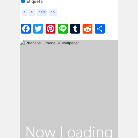
Etiqueta
a
el
para
sol
Facebook
Twitter
Pinterest
Line
Tumblr
Reddit
Share