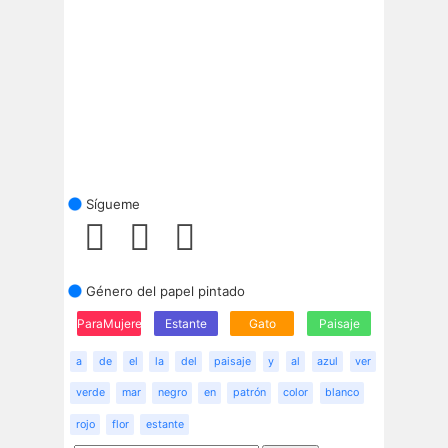
Sígueme
Género del papel pintado
ParaMujeres
Estante
Gato
Paisaje
a
de
el
la
del
paisaje
y
al
azul
ver
verde
mar
negro
en
patrón
color
blanco
rojo
flor
estante