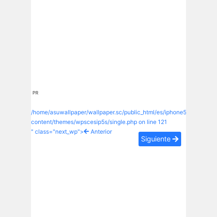
PR
/home/asuwallpaper/wallpaper.sc/public_html/es/iphone5s/wp-
content/themes/wpscesip5s/single.php on line
121
" class="next_wp">
Anterior
Siguiente