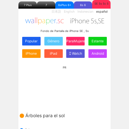
SE 5s 5c 5
7 Plus
7
6sPlus 6+
6s 6
日本語
English
Indonesian
español
Fondo de Pantalla de iPhone SE , 5s
Popular
Género
ParaMujeres
Estante
iPhone
iPad
Watch
Android
PR
Árboles para el sol