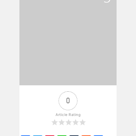
0
Article Rating